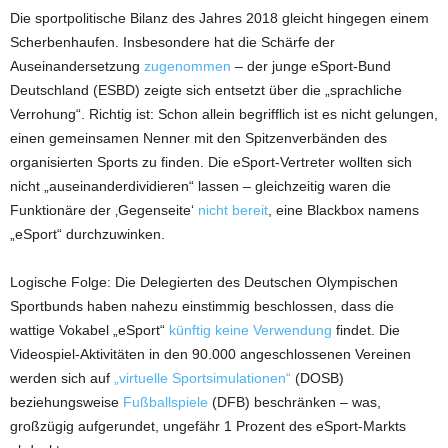
Die sportpolitische Bilanz des Jahres 2018 gleicht hingegen einem
Scherbenhaufen. Insbesondere hat die Schärfe der
Auseinandersetzung
zugenommen
– der junge eSport-Bund
Deutschland (ESBD) zeigte sich entsetzt über die „sprachliche
Verrohung“. Richtig ist: Schon allein begrifflich ist es nicht gelungen,
einen gemeinsamen Nenner mit den Spitzenverbänden des
organisierten Sports zu finden. Die eSport-Vertreter wollten sich
nicht „auseinanderdividieren“ lassen – gleichzeitig waren die
Funktionäre der ‚Gegenseite‘
nicht bereit
, eine Blackbox namens
„eSport“ durchzuwinken.
Logische Folge: Die Delegierten des Deutschen Olympischen
Sportbunds haben nahezu einstimmig beschlossen, dass die
wattige Vokabel „eSport“
künftig keine Verwendung
findet. Die
Videospiel-Aktivitäten in den 90.000 angeschlossenen Vereinen
werden sich auf
„virtuelle Sportsimulationen“
(DOSB)
beziehungsweise
Fußballspiele
(DFB) beschränken – was,
großzügig aufgerundet, ungefähr 1 Prozent des eSport-Markts