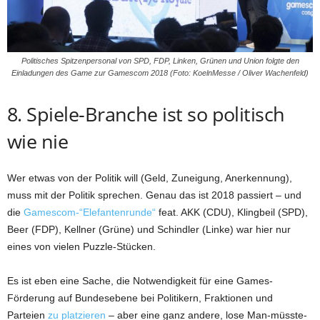
Politisches Spitzenpersonal von SPD, FDP, Linken, Grünen und Union folgte den
Einladungen des Game zur Gamescom 2018 (Foto: KoelnMesse / Oliver Wachenfeld)
8. Spiele-Branche ist so politisch
wie nie
Wer etwas von der Politik will (Geld, Zuneigung, Anerkennung),
muss mit der Politik sprechen. Genau das ist 2018 passiert – und
die
Gamescom-“Elefantenrunde“
feat. AKK (CDU), Klingbeil (SPD),
Beer (FDP), Kellner (Grüne) und Schindler (Linke) war hier nur
eines von vielen Puzzle-Stücken.
Es ist eben eine Sache, die Notwendigkeit für eine Games-
Förderung auf Bundesebene bei Politikern, Fraktionen und
Parteien
zu platzieren
– aber eine ganz andere, lose Man-müsste-