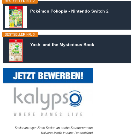
BESTSELLER NR. 2
Pokémon Pokopia - Nintendo Switch 2
BESTSELLER NR. 3
Yoshi and the Mysterious Book
Stellenanzeige: Freie Stellen an sechs Standorten von
Kalypso Media in ganz Deutschland