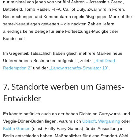
nur minimal von jenen von vor fünf Jahren – Assassin’s Creed,
Battlefield, Tomb Raider, FIFA, Call of Duty. Zwar wird in Foren,
Besprechungen und Kommentaren regelmäßig gegen More-of-the-
same-Neuauflagen gewettert – die nackten Zahlen liefern
allerdings keine Belege für eine Fortsetzungs-Müdigkeit der
Kundschaft.
Im Gegenteil: Tatsächlich haben gleich mehrere Marken neue
Unternehmens-Bestmarken aufgestellt, zuletzt
„Red Dead
Redemption 2“
und der
„Landwirtschafts-Simulator 19“
.
7. Standorte werben um Games-
Entwickler
Es könnte natürlich auch an der hohen Dichte an Currywurst- und
Veggie-Döner-Buden liegen, warum sich
Ubisoft
,
Wargaming
oder
Kolibri Games
(einst: Fluffy Fairy Games) für die Ansiedlung in
Berlin entschieden haben. Maßgeblicher für diese Standort-Wahl