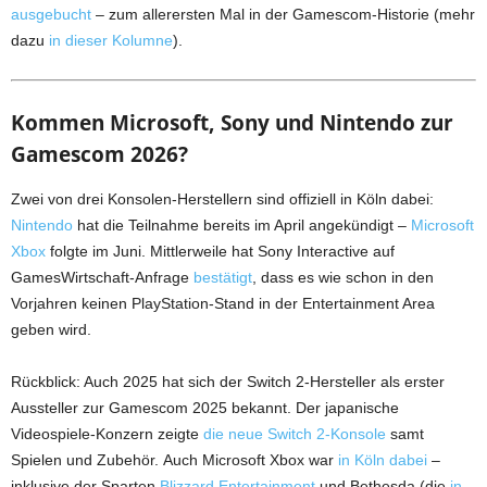
ausgebucht
– zum allerersten Mal in der Gamescom-Historie (mehr
dazu
in dieser Kolumne
).
Kommen Microsoft, Sony und Nintendo zur
Gamescom 2026?
Zwei von drei Konsolen-Herstellern sind offiziell in Köln dabei:
Nintendo
hat die Teilnahme bereits im April angekündigt –
Microsoft
Xbox
folgte im Juni. Mittlerweile hat Sony Interactive auf
GamesWirtschaft-Anfrage
bestätigt
, dass es wie schon in den
Vorjahren keinen PlayStation-Stand in der Entertainment Area
geben wird.
Rückblick: Auch 2025 hat sich der Switch 2-Hersteller als erster
Aussteller zur Gamescom 2025 bekannt. Der japanische
Videospiele-Konzern zeigte
die neue Switch 2-Konsole
samt
Spielen und Zubehör. Auch Microsoft Xbox war
in Köln dabei
–
inklusive der Sparten
Blizzard Entertainment
und Bethesda (die
in