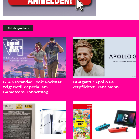
Schlagzeilen
GTA 6 Extended Look: Rockstar
EA-Agentur Apollo GG
zeigt Netflix-Special am
verpflichtet Franz Mann
Gamescom-Donnerstag