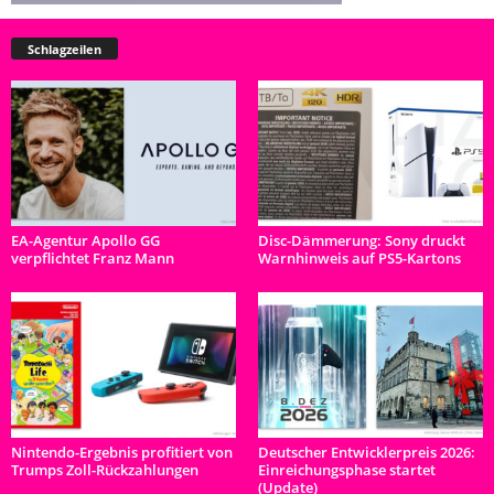
Schlagzeilen
EA-Agentur Apollo GG
Disc-Dämmerung: Sony druckt
verpflichtet Franz Mann
Warnhinweis auf PS5-Kartons
Nintendo-Ergebnis profitiert von
Deutscher Entwicklerpreis 2026:
Trumps Zoll-Rückzahlungen
Einreichungsphase startet
(Update)