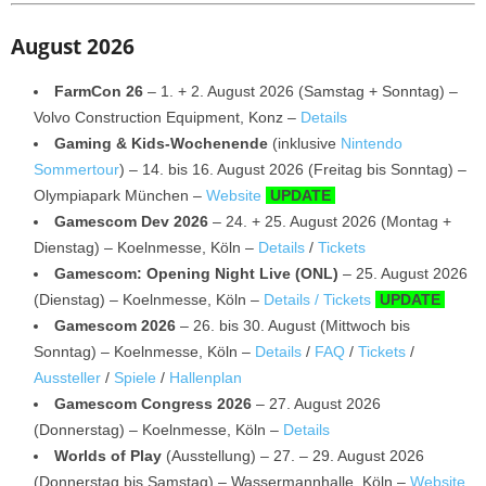
August 2026
FarmCon 26
– 1. + 2. August 2026 (Samstag + Sonntag) –
Volvo Construction Equipment, Konz –
Details
Gaming & Kids-Wochenende
(inklusive
Nintendo
Sommertour
) – 14. bis 16. August 2026 (Freitag bis Sonntag) –
Olympiapark München –
Website
UPDATE
Gamescom Dev 2026
– 24. + 25. August 2026 (Montag +
Dienstag) – Koelnmesse, Köln –
Details
/
Tickets
Gamescom: Opening Night Live (ONL)
– 25. August 2026
(Dienstag) – Koelnmesse, Köln –
Details / Tickets
UPDATE
Gamescom 2026
– 26. bis 30. August (Mittwoch bis
Sonntag) – Koelnmesse, Köln –
Details
/
FAQ
/
Tickets
/
Aussteller
/
Spiele
/
Hallenplan
Gamescom Congress 2026
– 27. August 2026
(Donnerstag) – Koelnmesse, Köln –
Details
Worlds of Play
(Ausstellung) – 27. – 29. August 2026
(Donnerstag bis Samstag) – Wassermannhalle, Köln –
Website