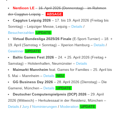
Nerdicon LE
–
16. April 2026 (Donnerstag) – im Rahmen
der Caggtus Leipzig
–
ABSAGE
Caggtus Leipzig 2026
– 17. bis 19. April 2026 (Freitag bis
Sonntag) – Leipziger Messe, Leipzig –
Details
/
Besucherzahlen
UPDATE
Virtual Bundesliga 2025/26 Finale
(E-Sport-Turnier) – 18. +
19. April (Samstag + Sonntag) – Xperion Hamburg –
Details
/
Gewinner
UPDATE
Baltic Games Fest 2026
– 24. + 25. April 2026 (Freitag +
Samstag) – Holstenhallen, Neumünster –
Details
Maimarkt Mannheim
feat. Games for Families – 25. April bis
5. Mai – Mannheim –
Details
NEU
GG Business Day 2026
– 28. April 2026 (Dienstag) – Die
Gamerei, München –
Details
UPDATE
Deutscher Computerspielpreis (DCP) 2026
– 29. April
2026 (Mittwoch) – Herkulessaal in der Residenz, München –
Details
/
Jury
/
Nominierungen
/
Moderation
UPDATE