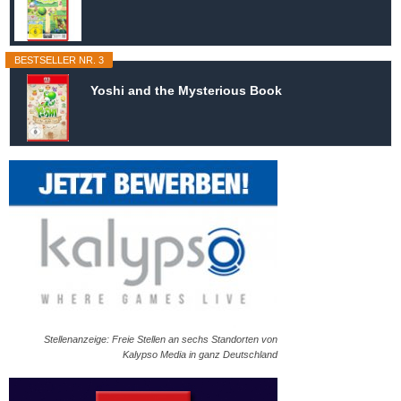
BESTSELLER NR. 3
Yoshi and the Mysterious Book
Stellenanzeige: Freie Stellen an sechs Standorten von
Kalypso Media in ganz Deutschland