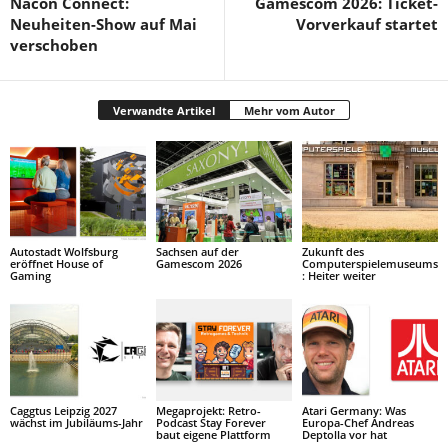
Nacon Connect:
Gamescom 2026: Ticket-
Neuheiten-Show auf Mai
Vorverkauf startet
verschoben
Verwandte Artikel
Mehr vom Autor
Autostadt Wolfsburg
Sachsen auf der
Zukunft des
eröffnet House of
Gamescom 2026
Computerspielemuseums
Gaming
: Heiter weiter
Caggtus Leipzig 2027
Megaprojekt: Retro-
Atari Germany: Was
wächst im Jubiläums-Jahr
Podcast Stay Forever
Europa-Chef Andreas
baut eigene Plattform
Deptolla vor hat