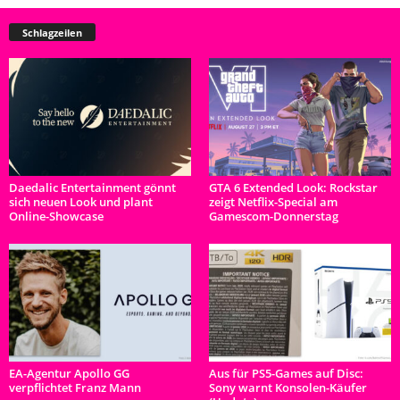
Schlagzeilen
Daedalic Entertainment gönnt
GTA 6 Extended Look: Rockstar
sich neuen Look und plant
zeigt Netflix-Special am
Online-Showcase
Gamescom-Donnerstag
EA-Agentur Apollo GG
Aus für PS5-Games auf Disc:
verpflichtet Franz Mann
Sony warnt Konsolen-Käufer