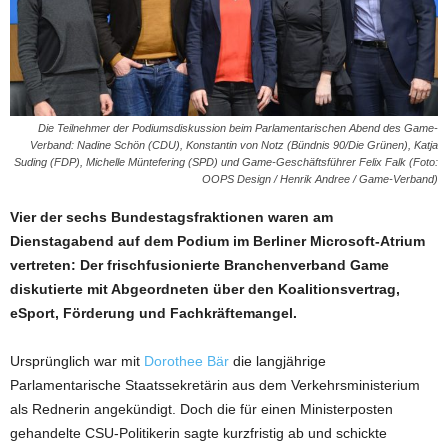
Die Teilnehmer der Podiumsdiskussion beim Parlamentarischen Abend des Game-
Verband: Nadine Schön (CDU), Konstantin von Notz (Bündnis 90/Die Grünen), Katja
Suding (FDP), Michelle Müntefering (SPD) und Game-Geschäftsführer Felix Falk (Foto:
OOPS Design / Henrik Andree / Game-Verband)
Vier der sechs Bundestagsfraktionen waren am
Dienstagabend auf dem Podium im Berliner Microsoft-Atrium
vertreten: Der frischfusionierte Branchenverband Game
diskutierte mit Abgeordneten über den Koalitionsvertrag,
eSport, Förderung und Fachkräftemangel.
Ursprünglich war mit
Dorothee Bär
die langjährige
Parlamentarische Staatssekretärin aus dem Verkehrsministerium
als Rednerin angekündigt. Doch die für einen Ministerposten
gehandelte CSU-Politikerin sagte kurzfristig ab und schickte