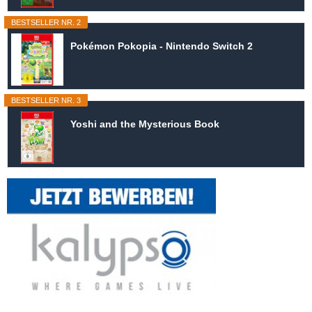
BESTSELLER NR. 2
Pokémon Pokopia - Nintendo Switch 2
BESTSELLER NR. 3
Yoshi and the Mysterious Book