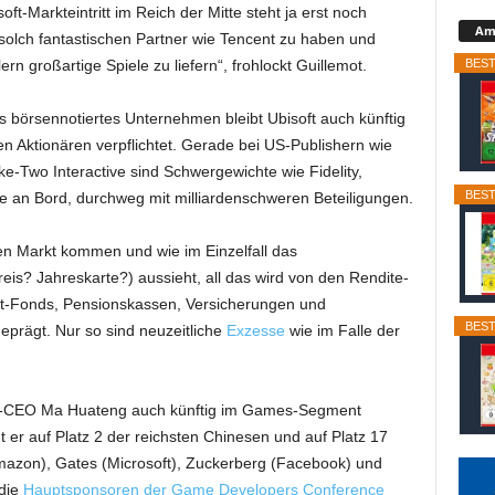
ft-Markteintritt im Reich der Mitte steht ja erst noch
Ama
 solch fantastischen Partner wie Tencent zu haben und
BEST
rn großartige Spiele zu liefern“, frohlockt Guillemot.
s börsennotiertes Unternehmen bleibt Ubisoft auch künftig
den Aktionären verpflichtet. Gerade bei US-Publishern wie
Take-Two Interactive sind Schwergewichte wie Fidelity,
BEST
e an Bord, durchweg mit milliardenschweren Beteiligungen.
en Markt kommen und wie im Einzelfall das
is? Jahreskarte?) aussieht, all das wird von den Rendite-
t-Fonds, Pensionskassen, Versicherungen und
BEST
prägt. Nur so sind neuzeitliche
Exzesse
wie im Falle der
cent-CEO Ma Huateng auch künftig im Games-Segment
gt er auf Platz 2 der reichsten Chinesen und auf Platz 17
Amazon), Gates (Microsoft), Zuckerberg (Facebook) und
 die
Hauptsponsoren der Game Developers Conference