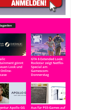
lagzeilen
lic
GTA 6 Extended Look:
tainment gönnt
Rockstar zeigt Netflix-
neuen Look und
Special am
 Online-
Gamescom-
case
Donnerstag
entur Apollo GG
Aus für PS5-Games auf