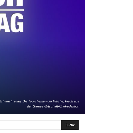
lich am Freitag: Die Top-Themen der Woche, frisch aus
der GamesWirtschaft-Chefredaktion