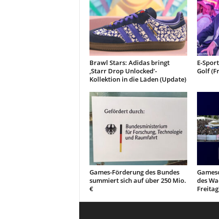
Brawl Stars: Adidas bringt
E-Spor
‚Starr Drop Unlocked‘-
Golf (F
Kollektion in die Läden (Update)
Games-Förderung des Bundes
Gamesc
summiert sich auf über 250 Mio.
des Wa
€
Freitag