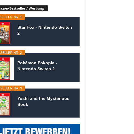
zon-Bestseller / Werbung
SELLER NR. 1
Star Fox - Nintendo Switch
2
SELLER NR. 2
Pokémon Pokopia -
Nintendo Switch 2
SELLER NR. 3
Yoshi and the Mysterious
Book