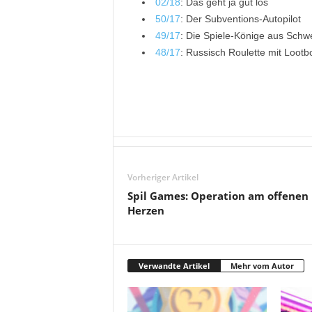
02/18
: Das geht ja gut los
50/17
: Der Subventions-Autopilot
49/17
: Die Spiele-Könige aus Sch
48/17
: Russisch Roulette mit Loot
Vorheriger Artikel
Spil Games: Operation am offenen
Herzen
Verwandte Artikel
Mehr vom Autor