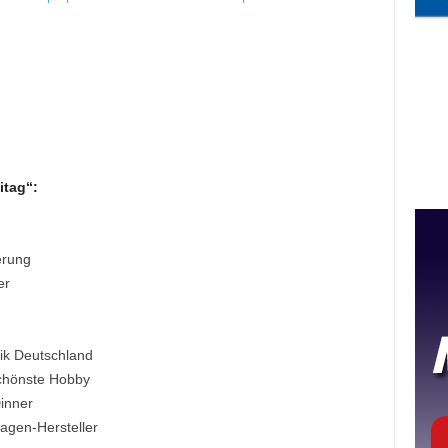
itag“:
erung
er
ik Deutschland
schönste Hobby
inner
agen-Hersteller