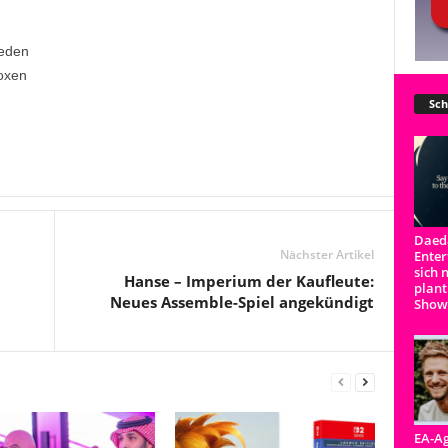
weden
boxen
Sch
Daeda
Nächster Artikel
Enter
sich 
Hanse – Imperium der Kaufleute:
plant
Neues Assemble-Spiel angekündigt
Show
EA-Ag