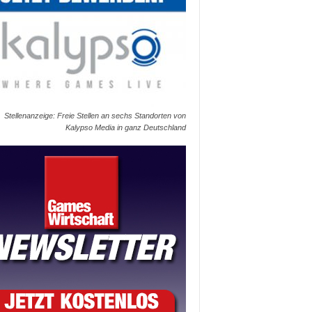
Stellenanzeige: Freie Stellen an sechs Standorten von
Kalypso Media in ganz Deutschland