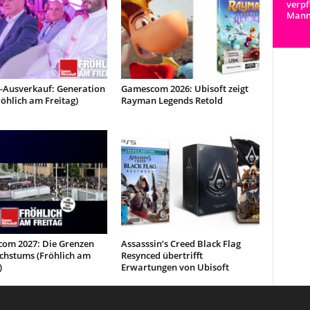
verpf
Man
t-Ausverkauf: Generation
Gamescom 2026: Ubisoft zeigt
röhlich am Freitag)
Rayman Legends Retold
om 2027: Die Grenzen
Assasssin’s Creed Black Flag
chstums (Fröhlich am
Resynced übertrifft
)
Erwartungen von Ubisoft