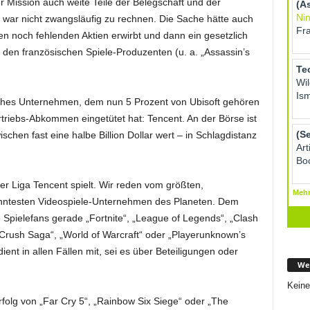
r Mission auch weite Teile der Belegschaft und der
g war nicht zwangsläufig zu rechnen. Die Sache hätte auch
n noch fehlenden Aktien erwirbt und dann ein gesetzlich
en französischen Spiele-Produzenten (u. a. „Assassin’s
sisches Unternehmen, dem nun 5 Prozent von Ubisoft gehören
rtriebs-Abkommen eingetütet hat: Tencent. An der Börse ist
schen fast eine halbe Billion Dollar wert – in Schlagdistanz
cher Liga Tencent spielt. Wir reden vom größten,
nntesten Videospiele-Unternehmen des Planeten. Dem
e Spielefans gerade „Fortnite“, „League of Legends“, „Clash
y Crush Saga“, „World of Warcraft“ oder „Playerunknown’s
ent in allen Fällen mit, sei es über Beteiligungen oder
We
Keine
Erfolg von „Far Cry 5“, „Rainbow Six Siege“ oder „The