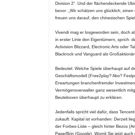
Division 2“. Und der flächendeckende Ubiso
bevor: „Wir schätzen uns glücklich, einen
freuen uns darauf, den chinesischen Spiele
Vivendi mag er losgeworden sein, doch al
in erster Linie den Eigentümern, sprich: 
Activision Blizzard, Electronic Arts oder 
Blackrock und Vanguard als Großaktionär
Bedeutet: Welche Spiele überhaupt auf d
Geschäftsmodell (Free2play? Abo? Festpre
Erwartungen branchenfremder Investmen
Vermögensverwalter ganz wesentlich mitge
Beuteboxen überhaupt zu erklären.
Jedenfalls spricht viel dafür, dass Ten
zukauft. Kapital ist vorhanden: Derzeit lie
der Forbes-Liste – gleich hinter Bezos (
Page/Brin (Google). Womit Sie jetzt auch