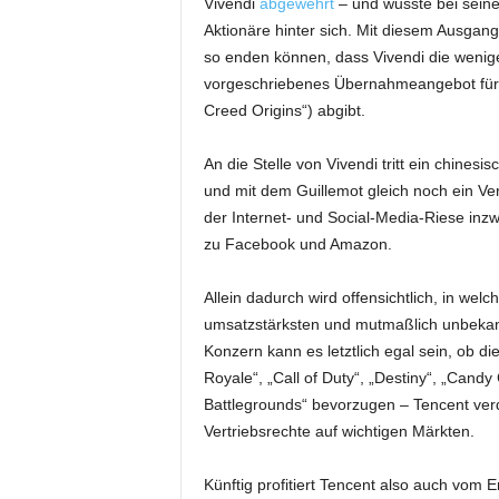
Vivendi
abgewehrt
– und wusste bei seine
Aktionäre hinter sich. Mit diesem Ausgan
so enden können, dass Vivendi die wenige
vorgeschriebenes Übernahmeangebot für d
Creed Origins“) abgibt.
An die Stelle von Vivendi tritt ein chine
und mit dem Guillemot gleich noch ein Ve
der Internet- und Social-Media-Riese inzwi
zu Facebook und Amazon.
Allein dadurch wird offensichtlich, in wel
umsatzstärksten und mutmaßlich unbeka
Konzern kann es letztlich egal sein, ob di
Royale“, „Call of Duty“, „Destiny“, „Cand
Battlegrounds“ bevorzugen – Tencent verdi
Vertriebsrechte auf wichtigen Märkten.
Künftig profitiert Tencent also auch vom 