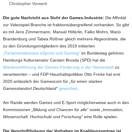
Christopher Vorwerk
Die gute Nachricht aus Sicht der Games-Industrie:
Die Affinität
zur Videospiel-Branche ist fraktionsübergreifend vorhanden. So gibt
es mit Jens Zimmermann, Manuel Höferlin, Falko Mohrs, Mario
Brandenburg und Tabea Rößner gleich mehrere Abgeordnete, die
zu den Gründungsmitgliedern des 2019 initiierten
„Parlamentskreises eSports und Gaming“
im Bundestag gehören.
Hamburgs Kultursenator Carsten Brosda (SPD) hat die
Wiedereinführung der Games-Förderung in der Hansestadt
zu
verantworten – und FDP-Haushaltspolitiker Otto Fricke hat erst
2020 anlässlich der Gamescom für
„für einen starken
Gamesstandort Deutschland“
geworben
.
Am Rande werden Games und E-Sport möglicherweise auch in den
Kommissionen
„Bildung und Chancen für alle“
sowie
„Innovation,
Wissenschaft, Hochschule und Forschung“
eine Rolle spielen.
Die Verschriftlichung der Vorhaben im Koalitionsvertrag ist