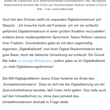
Auftakt der Gamescom 2019: Branchenverbands-Geschäftsführer Felix Falk begrüßt
Staatsministerin Dorothee Bär (CSU) und Verkehrsminister Andreas Scheuer (CSU) in
Köln – Foto: GamesWirtschaft
Auch bei den Grünen stößt ein separates Digitalministerium auf
Skepsis: „Ich brauche nicht viel Fantasie, um mir ein schlecht
geführtes Digitalministerium in einer großen Koalition vorzustellen“,
erklärte deren medienpolitische Sprecherin Tabea Rößner namens
ihrer Fraktion. Grundsätzlich gäbe es mit dem regelmäßig
tagenden „Digitalkabinett“ und einer Digital-Staatsministerin eine
gute Basis, doch die faktische Umsetzung sei schlecht. Ein Grund:
Bär habe
zu wenige Befugnisse
, zudem gäbe es im Digitalkabinett
„zu viele Digitalisierungsbremser“.
Die AfD-Digitalpolitikerin Joana Cotar forderte ein Ende des
„Kompetenzwirrwarrs“. Dass es sich bei der Digitalisierung um ein
Querschnittsthema handele, ließ Cotar nicht gelten: Das träfe auch
auf den Umweltschutz zu, ohne dass jemand das
Umweltministerium deshalb in Frage stelle.