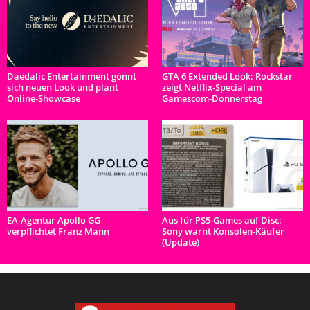
Daedalic Entertainment gönnt
GTA 6 Extended Look: Rockstar
sich neuen Look und plant
zeigt Netflix-Special am
Online-Showcase
Gamescom-Donnerstag
EA-Agentur Apollo GG
Aus für PS5-Games auf Disc:
verpflichtet Franz Mann
Sony warnt Konsolen-Käufer
(Update)