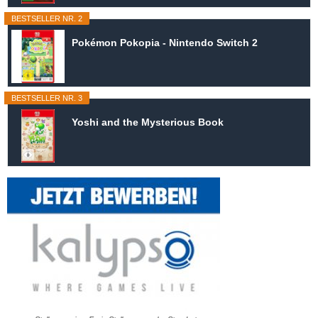
BESTSELLER NR. 2
Pokémon Pokopia - Nintendo Switch 2
BESTSELLER NR. 3
Yoshi and the Mysterious Book