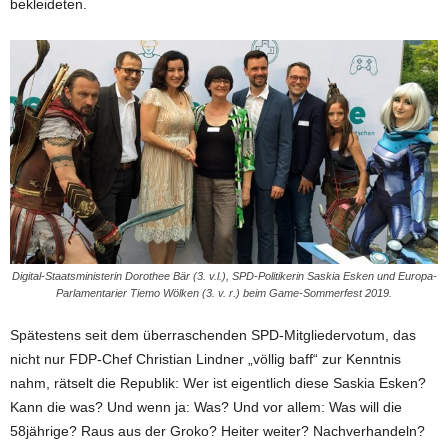
bekleideten.
Digital-Staatsministerin Dorothee Bär (3. v.l.), SPD-Politikerin Saskia Esken und Europa-
Parlamentarier Tiemo Wölken (3. v. r.) beim Game-Sommerfest 2019.
Spätestens seit dem überraschenden SPD-Mitgliedervotum, das
nicht nur FDP-Chef Christian Lindner „völlig baff“ zur Kenntnis
nahm, rätselt die Republik: Wer ist eigentlich diese Saskia Esken?
Kann die was? Und wenn ja: Was? Und vor allem: Was will die
58jährige? Raus aus der Groko? Heiter weiter? Nachverhandeln?