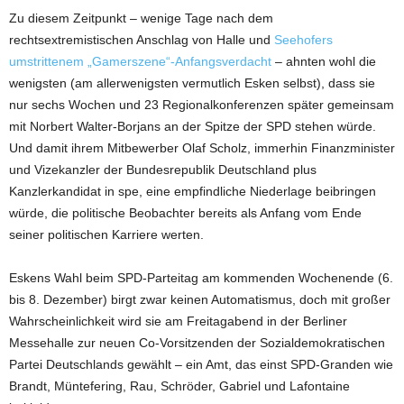
Zu diesem Zeitpunkt – wenige Tage nach dem
rechtsextremistischen Anschlag von Halle und
Seehofers
umstrittenem „Gamerszene“-Anfangsverdacht
– ahnten wohl die
wenigsten (am allerwenigsten vermutlich Esken selbst), dass sie
nur sechs Wochen und 23 Regionalkonferenzen später gemeinsam
mit Norbert Walter-Borjans an der Spitze der SPD stehen würde.
Und damit ihrem Mitbewerber Olaf Scholz, immerhin Finanzminister
und Vizekanzler der Bundesrepublik Deutschland plus
Kanzlerkandidat in spe, eine empfindliche Niederlage beibringen
würde, die politische Beobachter bereits als Anfang vom Ende
seiner politischen Karriere werten.
Eskens Wahl beim SPD-Parteitag am kommenden Wochenende (6.
bis 8. Dezember) birgt zwar keinen Automatismus, doch mit großer
Wahrscheinlichkeit wird sie am Freitagabend in der Berliner
Messehalle zur neuen Co-Vorsitzenden der Sozialdemokratischen
Partei Deutschlands gewählt – ein Amt, das einst SPD-Granden wie
Brandt, Müntefering, Rau, Schröder, Gabriel und Lafontaine