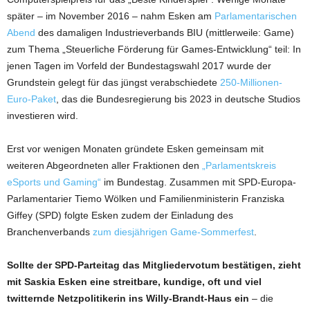
später – im November 2016 – nahm Esken am
Parlamentarischen
Abend
des damaligen Industrieverbands BIU (mittlerweile: Game)
zum Thema „Steuerliche Förderung für Games-Entwicklung“ teil: In
jenen Tagen im Vorfeld der Bundestagswahl 2017 wurde der
Grundstein gelegt für das jüngst verabschiedete
250-Millionen-
Euro-Paket
, das die Bundesregierung bis 2023 in deutsche Studios
investieren wird.
Erst vor wenigen Monaten gründete Esken gemeinsam mit
weiteren Abgeordneten aller Fraktionen den
„Parlamentskreis
eSports und Gaming“
im Bundestag. Zusammen mit SPD-Europa-
Parlamentarier Tiemo Wölken und Familienministerin Franziska
Giffey (SPD) folgte Esken zudem der Einladung des
Branchenverbands
zum diesjährigen Game-Sommerfest
.
Sollte der SPD-Parteitag das Mitgliedervotum bestätigen, zieht
mit Saskia Esken eine streitbare, kundige, oft und viel
twitternde Netzpolitikerin ins Willy-Brandt-Haus ein
– die