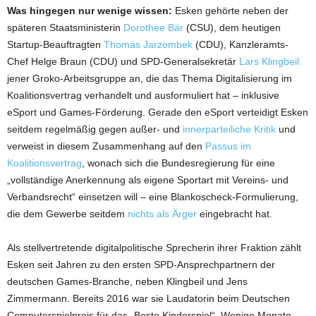
Was hingegen nur wenige wissen:
Esken gehörte neben der
späteren Staatsministerin
Dorothee Bär
(CSU), dem heutigen
Startup-Beauftragten
Thomas Jarzombek
(CDU), Kanzleramts-
Chef Helge Braun (CDU) und SPD-Generalsekretär
Lars Klingbeil
jener Groko-Arbeitsgruppe an, die das Thema Digitalisierung im
Koalitionsvertrag verhandelt und ausformuliert hat – inklusive
eSport und Games-Förderung. Gerade den eSport verteidigt Esken
seitdem regelmäßig gegen außer- und
innerparteiliche Kritik
und
verweist in diesem Zusammenhang auf den
Passus im
Koalitionsvertrag
, wonach sich die Bundesregierung für eine
„vollständige Anerkennung als eigene Sportart mit Vereins- und
Verbandsrecht“ einsetzen will – eine Blankoscheck-Formulierung,
die dem Gewerbe seitdem
nichts als Ärger
eingebracht hat.
Als stellvertretende digitalpolitische Sprecherin ihrer Fraktion zählt
Esken seit Jahren zu den ersten SPD-Ansprechpartnern der
deutschen Games-Branche, neben Klingbeil und Jens
Zimmermann. Bereits 2016 war sie Laudatorin beim Deutschen
Computerspielpreis für das „Beste Kinderspiel“. Wenige Monate