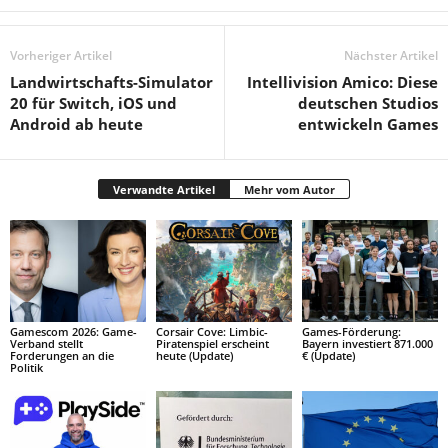
Vorheriger Artikel
Nächster Artikel
Landwirtschafts-Simulator
Intellivision Amico: Diese
20 für Switch, iOS und
deutschen Studios
Android ab heute
entwickeln Games
Verwandte Artikel
Mehr vom Autor
Gamescom 2026: Game-
Corsair Cove: Limbic-
Games-Förderung:
Verband stellt
Piratenspiel erscheint
Bayern investiert 871.000
Forderungen an die
heute (Update)
€ (Update)
Politik