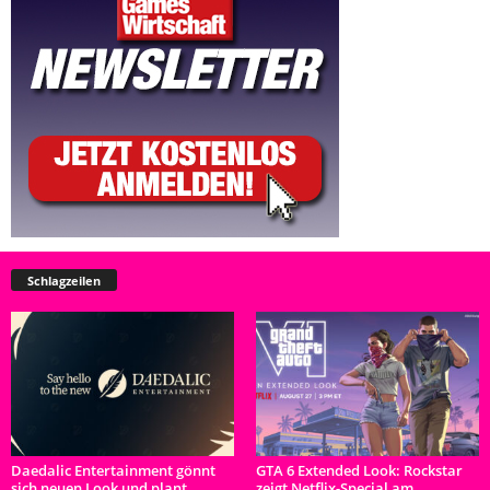
Schlagzeilen
Daedalic Entertainment gönnt
GTA 6 Extended Look: Rockstar
sich neuen Look und plant
zeigt Netflix-Special am