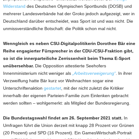
Widerstand
des Deutschen Olympischen Sportbunds (DOSB) und
mehrerer Landesverbände hat der Groko jedoch aufgezeigt, wer in
Deutschland darüber entscheidet, was Sport ist und was nicht. Die
unmissverständliche Botschaft: die Politik schon mal nicht.
Wenngleich es neben CSU-Digitalpolitikerin Dorothee Bär eine
Reihe engagierter Fürsprecher in der CDU-/CSU-Fraktion gibt,
so ist die innerparteiliche Zerrissenheit beim Thema E-Sport
unübersehbar.
Die Opposition attestierte Seehofers
Innenministerium nicht weniger als
„Arbeitsverweigerung“
. In ihrer
Verzweiflung hatte Bär kurz vor Weihnachten sogar eine
Unterschriftenaktion
gestartet
, mit der nicht zuletzt die Kritiker
innerhalb der eigenen Parteien-Familie zum Einlenken gebracht
werden sollten – wohlgemerkt: als Mitglied der Bundesregierung.
Die Bundestagswahl findet am 26. September 2021 statt.
In
Umfragen führt die Union derzeit mit knapp 28 Prozent vor Grünen
(20 Prozent) und SPD (16 Prozent). Ein GamesWirtschaft-Portrait