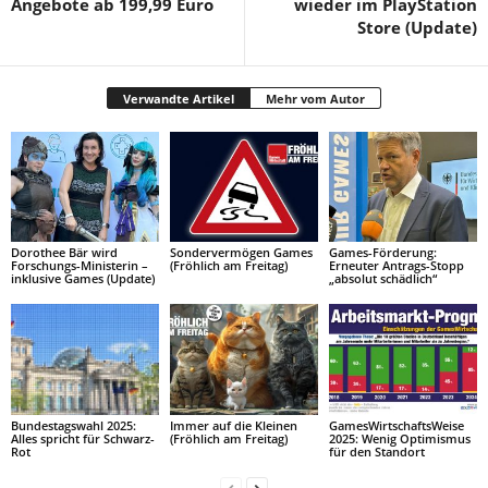
Angebote ab 199,99 Euro
wieder im PlayStation
Store (Update)
Verwandte Artikel
Mehr vom Autor
Dorothee Bär wird
Sondervermögen Games
Games-Förderung:
Forschungs-Ministerin –
(Fröhlich am Freitag)
Erneuter Antrags-Stopp
inklusive Games (Update)
„absolut schädlich“
Bundestagswahl 2025:
Immer auf die Kleinen
GamesWirtschaftsWeise
Alles spricht für Schwarz-
(Fröhlich am Freitag)
2025: Wenig Optimismus
Rot
für den Standort