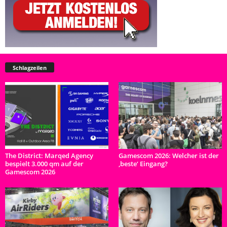
Schlagzeilen
The District: Marqed Agency
Gamescom 2026: Welcher ist der
bespielt 3.000 qm auf der
‚beste‘ Eingang?
Gamescom 2026