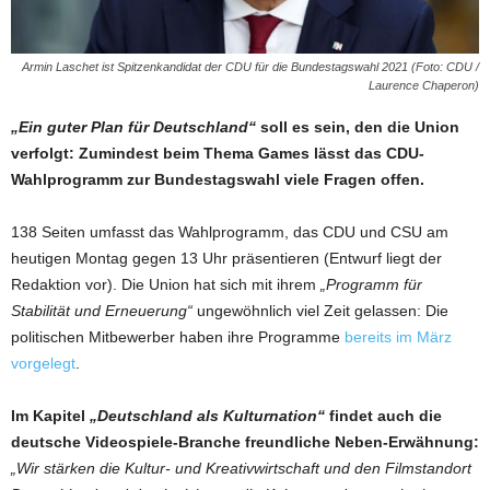
Armin Laschet ist Spitzenkandidat der CDU für die Bundestagswahl 2021 (Foto: CDU /
Laurence Chaperon)
„Ein guter Plan für Deutschland“
soll es sein, den die Union
verfolgt: Zumindest beim Thema Games lässt das CDU-
Wahlprogramm zur Bundestagswahl viele Fragen offen.
138 Seiten umfasst das Wahlprogramm, das CDU und CSU am
heutigen Montag gegen 13 Uhr präsentieren (Entwurf liegt der
Redaktion vor). Die Union hat sich mit ihrem
„Programm für
Stabilität und Erneuerung“
ungewöhnlich viel Zeit gelassen: Die
politischen Mitbewerber haben ihre Programme
bereits im März
vorgelegt
.
Im Kapitel
„Deutschland als Kulturnation“
findet auch die
deutsche Videospiele-Branche freundliche Neben-Erwähnung:
„Wir stärken die Kultur- und Kreativwirtschaft und den Filmstandort