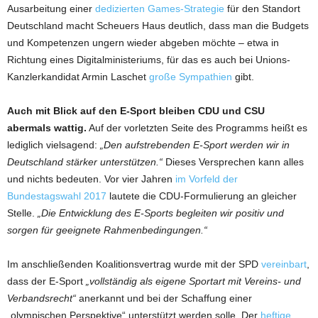
Ausarbeitung einer
dedizierten Games-Strategie
für den Standort
Deutschland macht Scheuers Haus deutlich, dass man die Budgets
und Kompetenzen ungern wieder abgeben möchte – etwa in
Richtung eines Digitalministeriums, für das es auch bei Unions-
Kanzlerkandidat Armin Laschet
große Sympathien
gibt.
Auch mit Blick auf den E-Sport bleiben CDU und CSU
abermals wattig.
Auf der vorletzten Seite des Programms heißt es
lediglich vielsagend:
„Den aufstrebenden E-Sport werden wir in
Deutschland stärker unterstützen.“
Dieses Versprechen kann alles
und nichts bedeuten. Vor vier Jahren
im Vorfeld der
Bundestagswahl 2017
lautete die CDU-Formulierung an gleicher
Stelle.
„Die Entwicklung des E-Sports begleiten wir positiv und
sorgen für geeignete Rahmenbedingungen.“
Im anschließenden Koalitionsvertrag wurde mit der SPD
vereinbart
,
dass der E-Sport
„vollständig als eigene Sportart mit Vereins- und
Verbandsrecht“
anerkannt und bei der Schaffung einer
„olympischen Perspektive“ unterstützt werden solle. Der
heftige