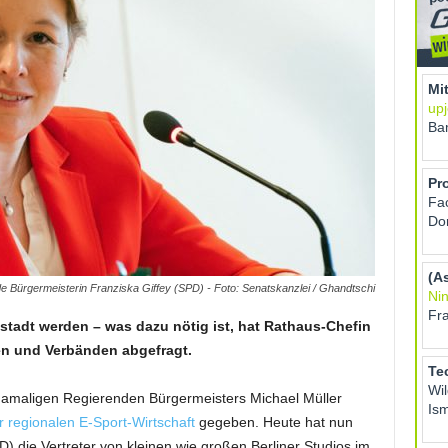
e Bürgermeisterin Franziska Giffey (SPD) - Foto: Senatskanzlei / Ghandtschi
tadt werden – was dazu nötig ist, hat Rathaus-Chefin
en und Verbänden abgefragt.
damaligen Regierenden Bürgermeisters Michael Müller
r regionalen E-Sport-Wirtschaft
gegeben. Heute hat nun
D) die Vertreter von kleinen wie großen Berliner Studios im