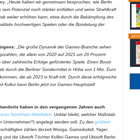
fey:
„Heute haben wir gemeinsam besprochen, wie Berlin
sein Potenzial noch stärker entfalten und seine Strahlkraft
stab weiter erhöhen kann, etwa durch die Bekämpfung des
litativ hochwertigen Spielen oder die Bündelung der
BEST
ürgens:
„Die große Dynamik der Games-Branche sehen
agszahlen, die allein von 2020 auf 2021 um 20 Prozent
s über zahlreiche Erfolge geförderter Spiele. Einen Boost
 durch die Berliner Sondermittel in Höhe von 1 Mio. Euro
ommen, die ab 2023 in Kraft tritt. Durch diese erfolgreiche
d Kultur kann Berlin jetzt zur Games-Hauptstadt
tandorts haben in den vergangenen Jahren auch
voran Nordrhein-Westfalen
. Unklar bleibt, welcher Maßstab
er Unternehmen?) angelegt werden soll. Zu den
größten
schäftigten zählen derzeit Wooga, Gamedudell, Yager,
und die Ubisoft-Töchter Kolibri Games und Ubisoft Berlin.