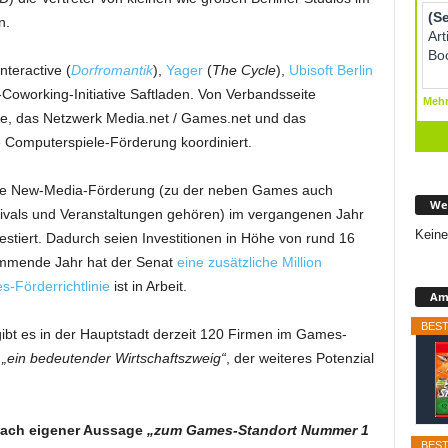
n.
teractive (
Dorfromantik
),
Yager
(
The Cycle
),
Ubisoft Berlin
Coworking-Initiative Saftladen. Von Verbandsseite
ame, das Netzwerk Media.net / Games.net und das
 Computerspiele-Förderung koordiniert.
te New-Media-Förderung (zu der neben Games auch
We
tivals und Veranstaltungen gehören) im vergangenen Jahr
Keine
vestiert. Dadurch seien Investitionen in Höhe von rund 16
ommende Jahr hat der Senat
eine zusätzliche Million
s-Förderrichtlinie
ist in Arbeit.
Ama
BEST
gibt es in der Hauptstadt derzeit 120 Firmen im Games-
e
„ein bedeutender Wirtschaftszweig“
, der weiteres Potenzial
 nach eigener Aussage
„zum Games-Standort Nummer 1
BEST