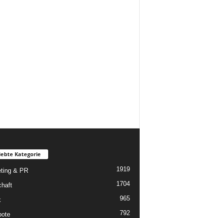
iebte Kategorie
1919
ting & PR
1704
chaft
965
k
792
ote