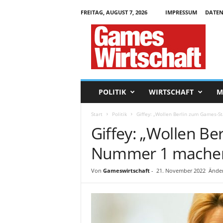
FREITAG, AUGUST 7, 2026
IMPRESSUM
DATEN
G
a
m
e
s
W
i
POLITIK
WIRTSCHAFT
M
r
t
Start
Politik
Giffey: „Wollen Berlin zum Games-
s
Giffey: „Wollen B
c
h
Nummer 1 mache
a
f
t
Von
Gameswirtschaft
-
21. November 2022
Ände
.
d
e