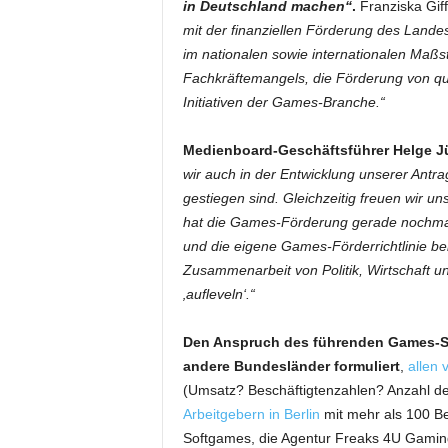
in Deutschland machen“
.
Franziska Gif
mit der finanziellen Förderung des Landes 
im nationalen sowie internationalen Maß
Fachkräftemangels, die Förderung von qua
Initiativen der Games-Branche.“
Medienboard-Geschäftsführer Helge J
wir auch in der Entwicklung unserer Antr
gestiegen sind. Gleichzeitig freuen wir un
hat die Games-Förderung gerade nochmals
und die eigene Games-Förderrichtlinie bek
Zusammenarbeit von Politik, Wirtschaft un
‚aufleveln‘.“
Den Anspruch des führenden Games-S
andere Bundesländer formuliert
,
allen 
(Umsatz? Beschäftigtenzahlen? Anzahl d
Arbeitgebern in Berlin
mit mehr als 100 Be
Softgames, die Agentur Freaks 4U Gaming 