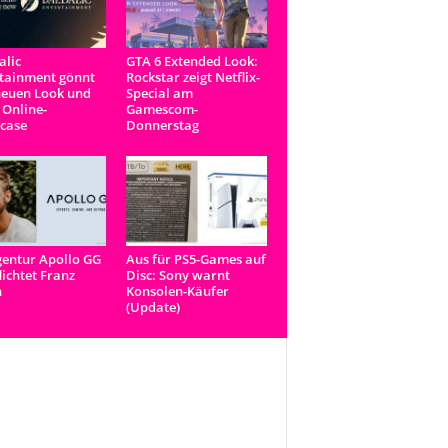
lic
GTA 6 Extended Look:
tainment gönnt
Rockstar zeigt Netflix-
neuen Look und
Special am
 Online-
Gamescom-
case
Donnerstag
entur Apollo GG
Aus für PS5-Games auf
lichtet Franz
Disc: Sony warnt
n
Konsolen-Käufer
(Update)