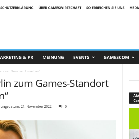
SCHUTZERKLÄRUNG
ÜBER GAMESWIRTSCHAFT
SO ERREICHEN SIE UNS
MEDI
ARKETING & PR
MEINUNG
EVENTS
GAMESCOM
Standort Nummer 1 machen“
erlin zum Games-Standort
n“
Akt
Ca
rungsdatum: 21. November 2022
0