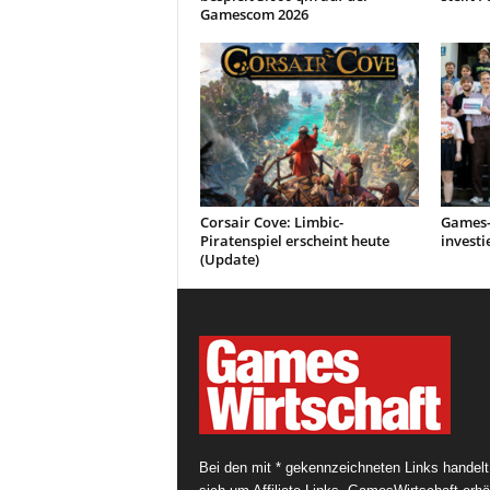
Gamescom 2026
Corsair Cove: Limbic-
Games-
Piratenspiel erscheint heute
investi
(Update)
Bei den mit * gekennzeichneten Links handelt