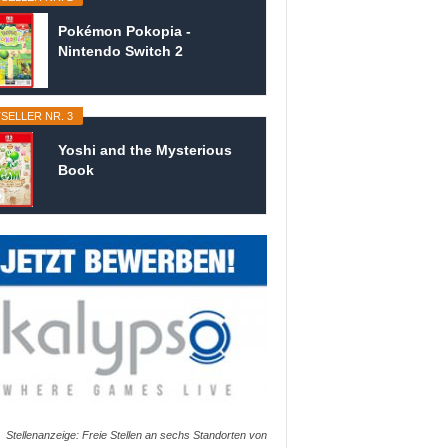
Pokémon Pokopia -
Nintendo Switch 2
SELLER NR. 3
Yoshi and the Mysterious
Book
Stellenanzeige: Freie Stellen an sechs Standorten von