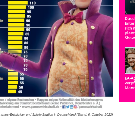
Daeda
Enter
sich 
plant
Show
EA-Ag
verpf
Man
ames-Entwickler und Spiele-Studios in Deutschland (Stand: 6. Oktober 2022)