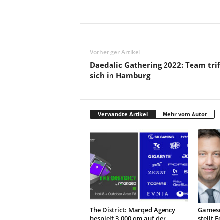
Vorheriger Artikel
Daedalic Gathering 2022: Team trif
sich in Hamburg
Verwandte Artikel
Mehr vom Autor
The District: Marqed Agency
Gamesc
bespielt 3.000 qm auf der
stellt 