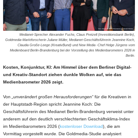
Medianet-Sprecher Alexander Fuchs, Claus Pretzell (Investitionsbank Berlin),
Goldmedia-Marktforscherin Juliane Müller, Medianet-Geschäftsführerin Jeannine Koch,
Claudia Große-Leege (KreativBund) und New Media -Chef Helge Jürgens vom
Medienboard Berlin-Brandenburg bei der Vorstellung des Medienbarometers 2026 in
Berlin.
Kosten, Konjunktur, KI: Am Himmel über dem Berliner Digital-
und Kreativ-Standort ziehen dunkle Wolken auf, wie das
Medienbarometer 2026 zeigt.
Von
„unverändert großen Herausforderungen“
für die Kreativen in
der Hauptstadt-Region spricht Jeannine Koch: Die
Geschäftsführerin des Medianet Berlin-Brandenburg verweist unter
anderem auf den deutlich verschlechterten Geschäftsklima-Index
im Medienbarometers 2026 (
kostenloser Download
), die am
Vormittag vorgestellt wurde. Die Goldmedia-Studie analysiert