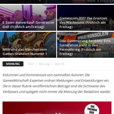
Gamescom 2027: Die Grenzen
E-Sport-Ausverkauf: Generation
des Wachstums (Fröhlich am
Golf (Fröhlich am Freitag)
Freitag)
Disc-Dämmerung bei Sony: Eine
Generation zieht in den
NRW und das Märchen vom
Formatkrieg (Fröhlich am
Games-Standort Nummer 1
Freitag)
MEINUNG
Start
Meinung
Seite 45
Kolumnen und Kommentare von namhaften Autoren: Die
GamesWirtschaft-Experten ordnen Meldungen und Entwicklungen ein.
Die in dieser Rubrik veröffentlichten Beiträge sind die Sichtweise des
Verfassers und spiegeln nicht immer die Meinung der Redaktion wieder.