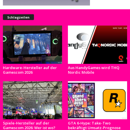
Schlagzeilen
Hardware-Hersteller auf der
Aus HandyGames wird THQ
Gamescom 2026
Nordic Mobile
Spiele-Hersteller auf der
GTA 6-Hype: Take-Two
Gamescom 2026: Wer ist wo?
bekräftigt Umsatz-Prognose