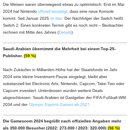
Die Weisen waren überwiegend etwas
zu
optimistisch: Erst im Mai
2024 hat Nintendo
offiziell bestätigt
, dass eine neue Konsole
kommt. Seit Januar 2025
ist klar
: Der Nachfolger der Switch heißt
Switch 2. Einen konkreten Termin gibt es noch nicht – Beobachter
rechnen mit Mitte des Jahres (
Details
).
Saudi-Arabien übernimmt die Mehrheit bei einem Top-25-
Publisher.
(59 %)
Nach Zukäufen in Milliarden-Höhe hat der Staatsfonds im Jahr
2024 eine kleine Investment-Pause eingelegt, bleibt aber
substanziell bei Electronic Arts, Nintendo, Capcom, Take-Two oder
Capcom investiert. Unterdessen wurden weitere Deals
abgeschlossen: Saudi-Arabien ist Gastgeber der FIFA-Fußball-WM
2034 und der
Olympic Esports Games ab 2027
.
Die Gamescom 2024 begrüßt nach offiziellen Angaben mehr
als 350.000 Besucher (2022: 273.000 / 2023: 320.000)
(56 %)