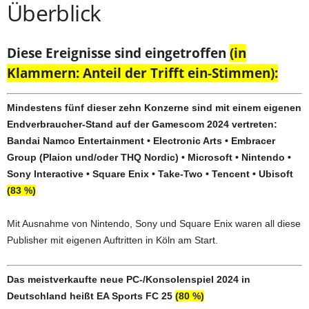
Überblick
Diese Ereignisse sind eingetroffen
(in
Klammern: Anteil der Trifft ein-Stimmen):
Mindestens fünf dieser zehn Konzerne sind mit einem eigenen
Endverbraucher-Stand auf der Gamescom 2024 vertreten:
Bandai Namco Entertainment • Electronic Arts • Embracer
Group (Plaion und/oder THQ Nordic) • Microsoft • Nintendo •
Sony Interactive • Square Enix • Take-Two • Tencent • Ubisoft
(83 %)
Mit Ausnahme von Nintendo, Sony und Square Enix waren all diese
Publisher mit eigenen Auftritten in Köln am Start.
Das meistverkaufte neue PC-/Konsolenspiel 2024 in
Deutschland heißt EA Sports FC 25
(80 %)