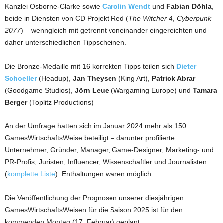
Kanzlei Osborne-Clarke sowie
Carolin Wendt
und
Fabian Döhla
,
beide in Diensten von CD Projekt Red (
The Witcher 4
,
Cyberpunk
2077
) – wenngleich mit getrennt voneinander eingereichten und
daher unterschiedlichen Tippscheinen.
Die Bronze-Medaille mit 16 korrekten Tipps teilen sich
Dieter
Schoeller
(Headup),
Jan Theysen
(King Art),
Patrick Abrar
(Goodgame Studios),
Jörn Leue
(Wargaming Europe) und
Tamara
Berger
(Toplitz Productions)
An der Umfrage hatten sich im Januar 2024 mehr als 150
GamesWirtschaftsWeise beteiligt – darunter profilierte
Unternehmer, Gründer, Manager, Game-Designer, Marketing- und
PR-Profis, Juristen, Influencer, Wissenschaftler und Journalisten
(
komplette Liste
). Enthaltungen waren möglich.
Die Veröffentlichung der Prognosen unserer diesjährigen
GamesWirtschaftsWeisen für die Saison 2025 ist für den
kommenden Montag (17. Februar) geplant.