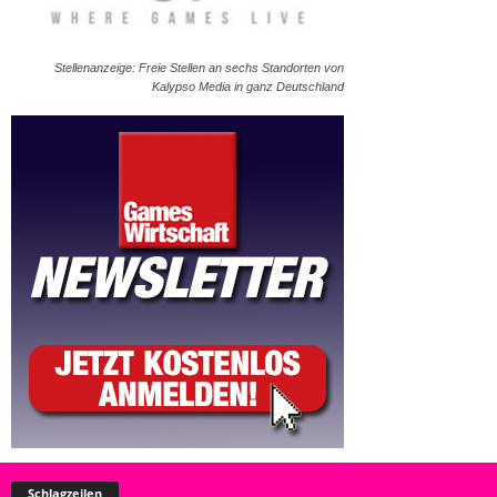
Stellenanzeige: Freie Stellen an sechs Standorten von
Kalypso Media in ganz Deutschland
Schlagzeilen