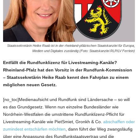
Staatssekretärin Heike Raab ist in der rheinland-pfälzischen Staatskanzlei für Europa,
Medien und Digitales zuständig (Foto: Staatskanzlei RLP/LV Ferrlein)
Entfällt die Rundfunklizenz für Livestreaming-Kanäle?
Rheinland-Pfalz hat den Vorsitz in der Rundfunk-Kommission
– St
aatssekretärin Heike Raab kennt den Fahrplan zu einem
möglichen neuen Gesetz.
[no_toc]Medienaufsicht und Rundfunk sind Ländersache – so will
es das Grundgesetz. Wenn nun einzelne Bundesländer wie
Nordrhein-Westfalen die umstrittene Rundfunklizenz-Pflicht für
Livestreaming-Kanäle wie PietSmiet, Gronkh & Co.
abschaffen oder
zumindest entschärfen möchten
, dann führt der Weg zwangsläufig
über eine Anpassung des Rundfunkstaatsvertrag und die