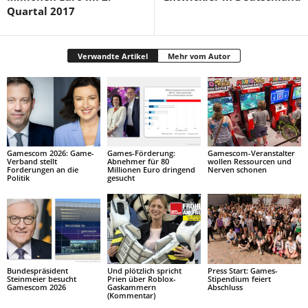
Quartal 2017
Verwandte Artikel
Mehr vom Autor
Gamescom 2026: Game-
Games-Förderung:
Gamescom-Veranstalter
Verband stellt
Abnehmer für 80
wollen Ressourcen und
Forderungen an die
Millionen Euro dringend
Nerven schonen
Politik
gesucht
Bundespräsident
Und plötzlich spricht
Press Start: Games-
Steinmeier besucht
Prien über Roblox-
Stipendium feiert
Gamescom 2026
Gaskammern
Abschluss
(Kommentar)