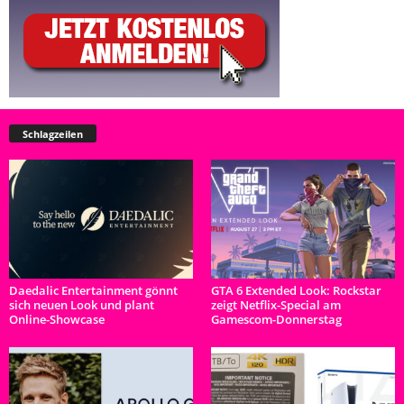
Schlagzeilen
Daedalic Entertainment gönnt
GTA 6 Extended Look: Rockstar
sich neuen Look und plant
zeigt Netflix-Special am
Online-Showcase
Gamescom-Donnerstag