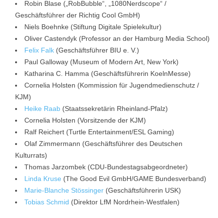
Robin Blase („RobBubble“, „1080Nerdscope“ /
Geschäftsführer der Richtig Cool GmbH)
Niels Boehnke (Stiftung Digitale Spielekultur)
Oliver Castendyk (Professor an der Hamburg Media School)
Felix Falk
(Geschäftsführer BIU e. V.)
Paul Galloway (Museum of Modern Art, New York)
Katharina C. Hamma (Geschäftsführerin KoelnMesse)
Cornelia Holsten (Kommission für Jugendmedienschutz /
KJM)
Heike Raab
(Staatssekretärin Rheinland-Pfalz)
Cornelia Holsten (Vorsitzende der KJM)
Ralf Reichert (Turtle Entertainment/ESL Gaming)
Olaf Zimmermann (Geschäftsführer des Deutschen
Kulturrats)
Thomas Jarzombek (CDU-Bundestagsabgeordneter)
Linda Kruse
(The Good Evil GmbH/GAME Bundesverband)
Marie-Blanche Stössinger
(Geschäftsführerin USK)
Tobias Schmid
(Direktor LfM Nordrhein-Westfalen)