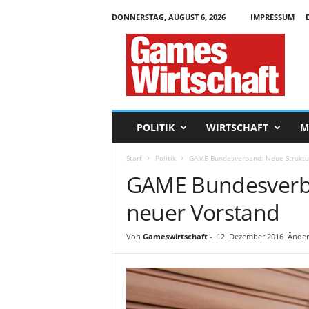
DONNERSTAG, AUGUST 6, 2026
IMPRESSUM
G
a
m
e
s
W
i
POLITIK
WIRTSCHAFT
M
r
t
Start
Politik
GAME Bundesverband: Neue Struktur
s
GAME Bundesverba
c
h
neuer Vorstand
a
f
t
Von
Gameswirtschaft
-
12. Dezember 2016
Änder
.
d
e