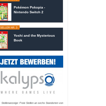
Pokémon Pokopia -
Nintendo Switch 2
SELLER NR. 3
Yoshi and the Mysterious
Book
Stellenanzeige: Freie Stellen an sechs Standorten von