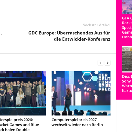
GTA 6
Rocks
Nächster Artikel
Speci
Game
,
GDC Europe: Überraschendes Aus für
Donn
die Entwickler-Konferenz
Disc
Sony 
Warnh
Kart
erspielpreis 2026:
Computerspielpreis 2027
ucket Games und Blue
wechselt wieder nach Berlin
ck holen Double