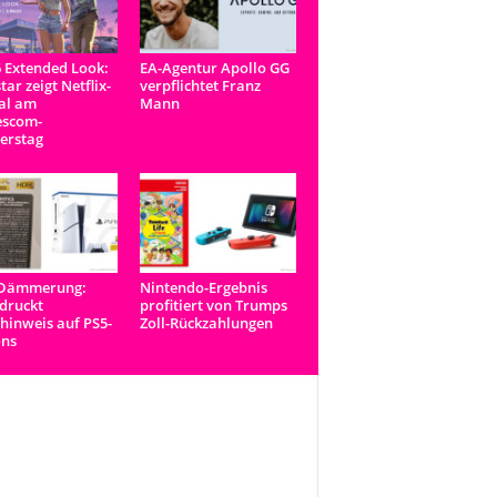
 Extended Look:
EA-Agentur Apollo GG
tar zeigt Netflix-
verpflichtet Franz
al am
Mann
scom-
erstag
-Dämmerung:
Nintendo-Ergebnis
druckt
profitiert von Trumps
inweis auf PS5-
Zoll-Rückzahlungen
ons