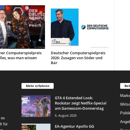
her Computerspielpreis
Deutscher Computerspielpreis
lles, was man wissen
2026: Zusagen von Söder und
Bär
Mehr erfahren
Bel
Marke
GTA 6 Extended Look:
Rockstar zeigt Netflix-Special
Wirts
am Gamescom-Donnerstag
Politi
6. August 2026
 es
Angeb
t für
EA-Agentur Apollo GG