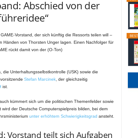
nd: Abschied von der
führeridee“
GAME-Vorstand, der sich künftig die Ressorts teilen will –
BEST
in Händen von Thorsten Unger lagen. Einen Nachfolger für
GAME rückt damit von der (O-Ton)
, die Unterhaltungsselbstkontrolle (USK) sowie die
dsvorsitzende
Stefan Marcinek
, der gleichzeitig
H
ist.
eitlauch kümmert sich um die politischen Themenfelder sowie
 wird der Deutsche Computerspielpreis bilden, bei dem
hrsministerium
unter erhöhtem Schwierigkeitsgrad
ansteht.
Vorstand teilt sich Aufgaben