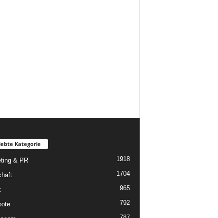
iebte Kategorie
1918
ting & PR
1704
chaft
965
k
792
ote
787