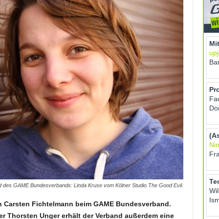
d des GAME Bundesverbands: Linda Kruse vom Kölner Studio The Good Evil.
von Carsten Fichtelmann beim GAME Bundesverband.
er Thorsten Unger erhält der Verband außerdem eine