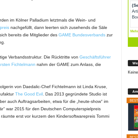
en im Kölner Palladium letztmals die Wein- und
preis
nachgefüllt, dann leerten sich zusehends die Säle
ich bereits die Mitglieder des
GAME Bundesverbands
zur
ng.
ige Verbandsstruktur. Die Rücktritte von
Geschäftsführer
We
rsten Fichtelmann
nahm der GAME zum Anlass, die
Keine
lgerin von Daedalic-Chef Fichtelmann ist Linda Kruse,
Ama
ufaktur
The Good Evil
. Das 2013 gegründete Studio ist
BEST
aber auch Auftragsarbeiten, etwa für die „heute-show“ im
Bär“ war 2015 für den Deutschen Computerspielpreis
y“ räumte erst vor kurzem den Kindersoftwarepreis Tommi
BEST