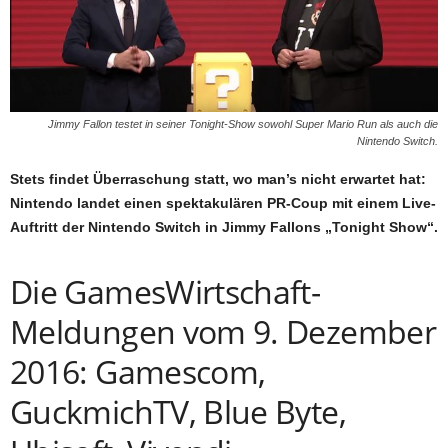
Jimmy Fallon testet in seiner Tonight-Show sowohl Super Mario Run als auch die
Nintendo Switch.
Stets findet Überraschung statt, wo man’s nicht erwartet hat:
Nintendo landet einen spektakulären PR-Coup mit einem Live-
Auftritt der Nintendo Switch in Jimmy Fallons „Tonight Show“.
Die GamesWirtschaft-
Meldungen vom 9. Dezember
2016: Gamescom,
GuckmichTV, Blue Byte,