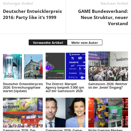
Vorheriger Artikel
Nächster Artikel
Deutscher Entwicklerpreis
GAME Bundesverband:
2016: Party like it’s 1999
Neue Struktur, neuer
Vorstand
Verwandte Artikel
Mehr vom Autor
Deutscher Entwicklerpreis
The District: Marqed
Gamescom 2026: Welcher
2026: Einreichungsphase
Agency bespielt 3.000 qm
ist der ‚beste‘ Eingang?
startet (Update)
auf der Gamescom 2026
Gamescom 2026: Das
Gamescom 2026: Game-
Nicht-Gaming-Marken