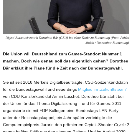
Digital-Staatsministerin Dorothee Bär (CSU) bei einer Rede im Bundestag (Foto: Achim
Melde / Deutscher Bundestag)
Die Union will Deutschland zum Games-Standort Nummer 1
machen. Doch wie genau soll das eigentlich gehen? Dorothee
Bär erklärt ihre Pläne für die Zeit nach der Bundestagswahl.
Sie ist seit 2018 Merkels Digitalbeauftragte, CSU-Spitzenkandidatin
für die Bundestagswahl und neuerdings
Mitglied im ‚Zukunftsteam‘
von CDU-Kanzlerkandidat Armin Laschet: Dorothee Bär steht bei
der Union für das Thema Digitalisierung – und für Games. 2011
organisierte sie mit FDP-Kollegen eine Bundestags-LAN-Party
unter der Reichstagskuppel, ein Jahr später verteidigte die
Computerspielpreis-Jurorin den prämierten Crytek-Shooter
Crysis 2
gegen heftige Kritik aus den eigenen Reihen. Und im Herbst 2020