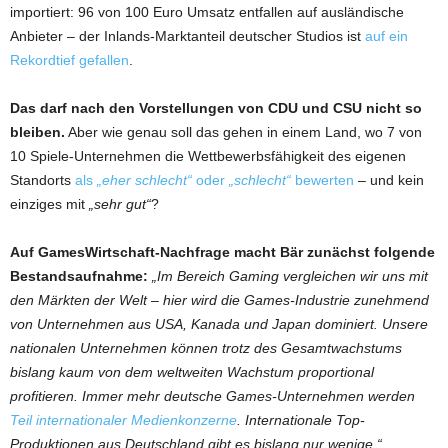
importiert: 96 von 100 Euro Umsatz entfallen auf ausländische
Anbieter – der Inlands-Marktanteil deutscher Studios ist
auf ein
Rekordtief gefallen
.
Das darf nach den Vorstellungen von CDU und CSU nicht so
bleiben.
Aber wie genau soll das gehen in einem Land, wo 7 von
10 Spiele-Unternehmen die Wettbewerbsfähigkeit des eigenen
Standorts
als
„eher schlecht“
oder
„schlecht“
bewerten
– und kein
einziges mit
„sehr gut“
?
Auf GamesWirtschaft-Nachfrage macht Bär zunächst folgende
Bestandsaufnahme:
„Im Bereich Gaming vergleichen wir uns mit
den Märkten der Welt – hier wird die Games-Industrie zunehmend
von Unternehmen aus USA, Kanada und Japan dominiert. Unsere
nationalen Unternehmen können trotz des Gesamtwachstums
bislang kaum von dem weltweiten Wachstum proportional
profitieren. Immer mehr deutsche Games-Unternehmen werden
Teil internationaler Medienkonzerne
. Internationale Top-
Produktionen aus Deutschland gibt es bislang nur wenige.“