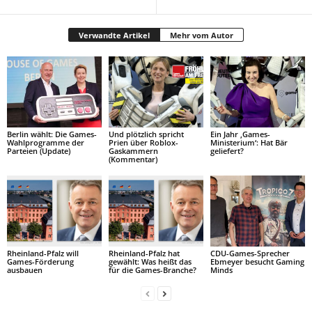
Verwandte Artikel
Mehr vom Autor
Berlin wählt: Die Games-
Und plötzlich spricht
Ein Jahr ‚Games-
Wahlprogramme der
Prien über Roblox-
Ministerium‘: Hat Bär
Parteien (Update)
Gaskammern
geliefert?
(Kommentar)
Rheinland-Pfalz will
Rheinland-Pfalz hat
CDU-Games-Sprecher
Games-Förderung
gewählt: Was heißt das
Ebmeyer besucht Gaming
ausbauen
für die Games-Branche?
Minds