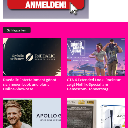
Schlagzeilen
Daedalic Entertainment gönnt
GTA 6 Extended Look: Rockstar
sich neuen Look und plant
zeigt Netflix-Special am
Online-Showcase
Gamescom-Donnerstag