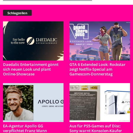
Schlagzeilen
Daedalic Entertainment gönnt
GTA 6 Extended Look: Rockstar
sich neuen Look und plant
zeigt Netflix-Special am
Online-Showcase
Gamescom-Donnerstag
EA-Agentur Apollo GG
Aus für PS5-Games auf Disc:
verpflichtet Franz Mann
Sony warnt Konsolen-Käufer