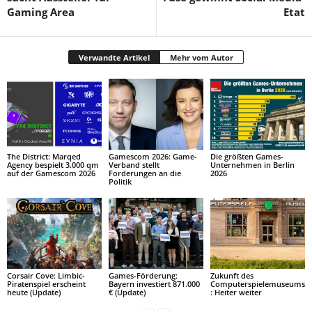
Gaming Area
Etat
Verwandte Artikel
Mehr vom Autor
The District: Marqed
Gamescom 2026: Game-
Die größten Games-
Agency bespielt 3.000 qm
Verband stellt
Unternehmen in Berlin
auf der Gamescom 2026
Forderungen an die
2026
Politik
Corsair Cove: Limbic-
Games-Förderung:
Zukunft des
Piratenspiel erscheint
Bayern investiert 871.000
Computerspielemuseums
heute (Update)
€ (Update)
: Heiter weiter