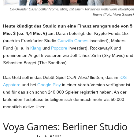
Co-Gründer Oliver Löffler (vorne, Mitte) mit einem Teil seines mittlerweile elfköpfigen
Teams (Foto: Voya Games)
Heute kündigt das Studio nun eine Finanzierungsrunde von 5
Mio. $ (ca. 4,4 Mio. €) an.
Daran beteiligt: der Krypto-Fonds 1kx
(auch im Frankfurter Studio
Gunzilla Games
investiert), Makers
Fund (u. a. in
Klang
und
Popcore
investiert), RockawayX und
prominenten Angel-Investoren wie Jeff ‘Jihoz’ Zirlin (Sky Mavis) und
Sébastien Borget (The Sandbox).
Das Geld soll in das Debüt-Spiel
Craft World
fließen, das im
iOS-
Appstore
und bei
Google Play
in einer Vorab-Version verfügbar ist
und für das sich schon 240.000 Spieler registriert haben. An der
laufenden Testphase beteiligen sich demnach mehr als 50.000
monatlich aktive User.
Voya Games: Berliner Studio