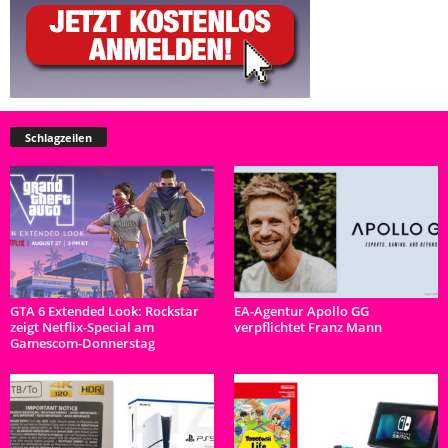
Schlagzeilen
GTA 6 Extended Look: Rockstar
EA-Agentur Apollo GG
zeigt Netflix-Special am
verpflichtet Franz Mann
Gamescom-Donnerstag