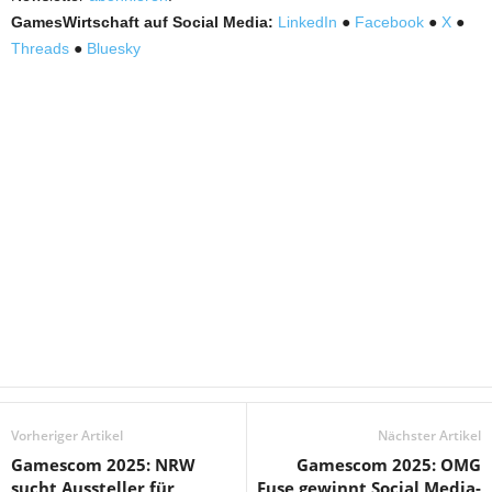
GamesWirtschaft auf Social Media:
LinkedIn
●
Facebook
●
X
●
Threads
●
Bluesky
Vorheriger Artikel
Nächster Artikel
Gamescom 2025: NRW
Gamescom 2025: OMG
sucht Aussteller für
Fuse gewinnt Social Media-