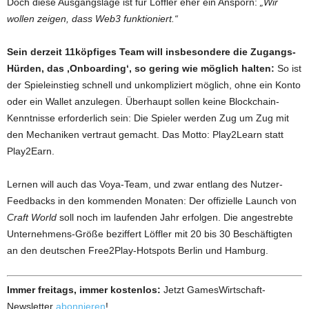
Doch diese Ausgangslage ist für Löffler eher ein Ansporn:
„Wir
wollen zeigen, dass Web3 funktioniert.“
Sein derzeit 11köpfiges Team will insbesondere die Zugangs-
Hürden, das ‚Onboarding‘, so gering wie möglich halten:
So ist
der Spieleinstieg schnell und unkompliziert möglich, ohne ein Konto
oder ein Wallet anzulegen. Überhaupt sollen keine Blockchain-
Kenntnisse erforderlich sein: Die Spieler werden Zug um Zug mit
den Mechaniken vertraut gemacht. Das Motto: Play2Learn statt
Play2Earn.
Lernen will auch das Voya-Team, und zwar entlang des Nutzer-
Feedbacks in den kommenden Monaten: Der offizielle Launch von
Craft World
soll noch im laufenden Jahr erfolgen. Die angestrebte
Unternehmens-Größe beziffert Löffler mit 20 bis 30 Beschäftigten
an den deutschen Free2Play-Hotspots Berlin und Hamburg.
Immer freitags, immer kostenlos:
Jetzt GamesWirtschaft-
Newsletter
abonnieren
!