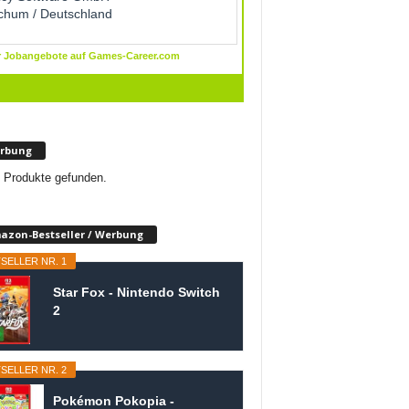
rbung
 Produkte gefunden.
azon-Bestseller / Werbung
SELLER NR. 1
Star Fox - Nintendo Switch
2
SELLER NR. 2
Pokémon Pokopia -