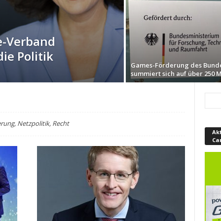
-Verband
ie Politik
Games-Förderung des Bund
summiert sich auf über 250 M
rung, Netzpolitik, Recht
Ak
Ca