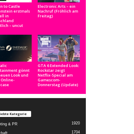
n to Castle
Electronic Arts – ein
nstein erstmals
Nachruf (Fröhlich am
ell in
Freitag)
schland
tlich – uncut
alic
GTA 6 Extended Look:
rtainment gönnt
Rockstar zeigt
neuen Look und
Netflix-Special am
 Online-
Gamescom-
case
Donnerstag (Update)
iebte Kategorie
1920
ting & PR
1704
chaft