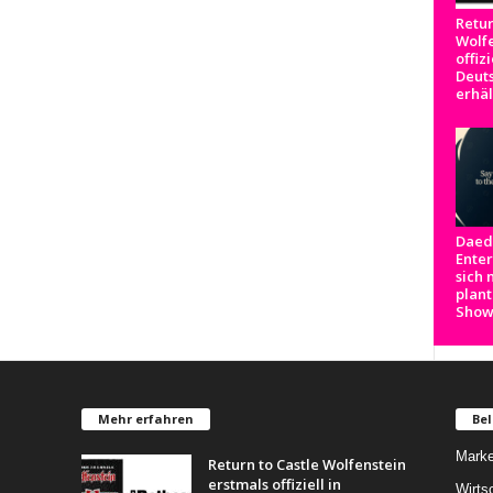
Retur
Wolfe
offizi
Deut
erhäl
Daed
Ente
sich 
plant
Show
Mehr erfahren
Bel
Marke
Return to Castle Wolfenstein
erstmals offiziell in
Wirts