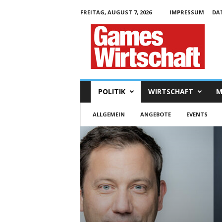
FREITAG, AUGUST 7, 2026
IMPRESSUM
DA
G
a
m
e
s
W
i
POLITIK
WIRTSCHAFT
M
r
t
ALLGEMEIN
ANGEBOTE
EVENTS
s
c
h
a
f
t
.
d
e