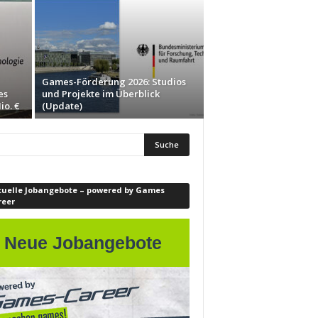
Games-Förderung 2026: Studios
es
und Projekte im Überblick
io. €
(Update)
tuelle Jobangebote – powered by Games
reer