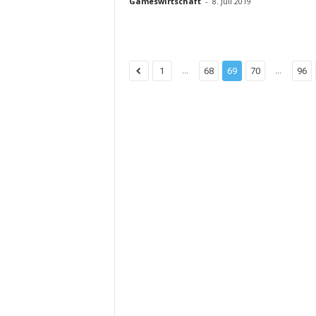
Gameswirtschaft
-
8. Juli 2019
...
...
1
68
69
70
96