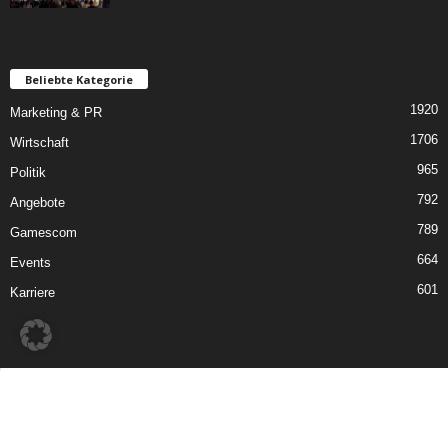
Beliebte Kategorie
1920
Marketing & PR
1706
Wirtschaft
965
Politik
792
Angebote
789
Gamescom
664
Events
601
Karriere
Impressum
Datenschutzerklärung
Über GamesWirtschaft
So erreichen Sie uns
Mediadaten / Werbung
Newsletter
©