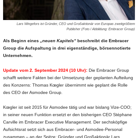
Lars Wingefors ist Gründer, CEO und Großaktionär von Europas zweitgrößtem
Publisher (Foto / Abbildung: Embracer Group)
Als Beginn eines
„neuen Kapitels“
beschreibt die Embracer
Group die Aufspaltung in drei eigenständige, börsennotierte
Unternehmen.
Update vom 2. September 2024 (10 Uhr):
Die Embracer Group
schafft weitere Fakten bei der Umsetzung der geplanten Aufteilung
des Konzerns: Thomas Kœgler übernimmt wie geplant die Rolle
des CEO der Asmodee Group.
Kœgler ist seit 2015 für Asmodee tätig und war bislang Vize-COO;
in seiner neuen Funktion ersetzt er den bisherigen CEO Stéphane
Carville im Embracer Executive Management. Der sechsköpfige
Aufsichtsrat setzt sich aus Embracer- und Asmodee-Personal
zusammen – an der Spitze: Gründer und Großaktionär Lars