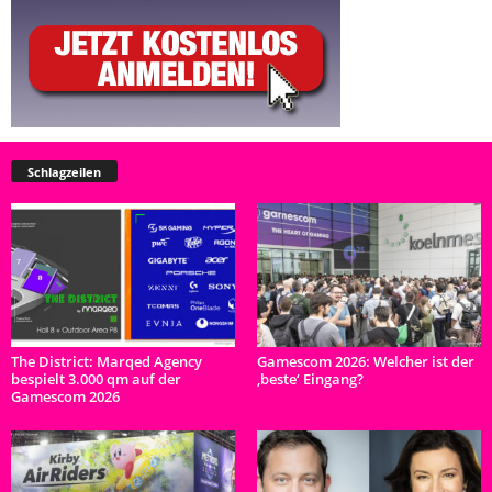
Schlagzeilen
The District: Marqed Agency
Gamescom 2026: Welcher ist der
bespielt 3.000 qm auf der
‚beste‘ Eingang?
Gamescom 2026