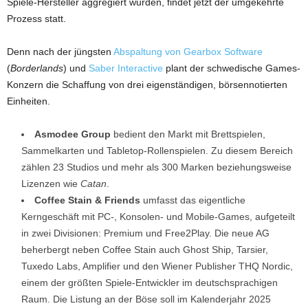
Spiele-Hersteller aggregiert wurden, findet jetzt der umgekehrte
Prozess statt.
Denn nach der jüngsten
Abspaltung von Gearbox Software
(
Borderlands
) und
Saber Interactive
plant der schwedische Games-
Konzern die Schaffung von drei eigenständigen, börsennotierten
Einheiten.
Asmodee Group
bedient den Markt mit Brettspielen,
Sammelkarten und Tabletop-Rollenspielen. Zu diesem Bereich
zählen 23 Studios und mehr als 300 Marken beziehungsweise
Lizenzen wie
Catan
.
Coffee Stain & Friends
umfasst das eigentliche
Kerngeschäft mit PC-, Konsolen- und Mobile-Games, aufgeteilt
in zwei Divisionen: Premium und Free2Play. Die neue AG
beherbergt neben Coffee Stain auch Ghost Ship, Tarsier,
Tuxedo Labs, Amplifier und den Wiener Publisher THQ Nordic,
einem der größten Spiele-Entwickler im deutschsprachigen
Raum. Die Listung an der Böse soll im Kalenderjahr 2025