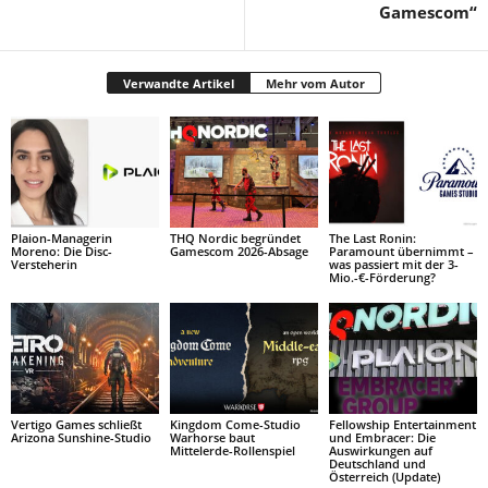
Gamescom“
Verwandte Artikel
Mehr vom Autor
Plaion-Managerin
THQ Nordic begründet
The Last Ronin:
Moreno: Die Disc-
Gamescom 2026-Absage
Paramount übernimmt –
Versteherin
was passiert mit der 3-
Mio.-€-Förderung?
Vertigo Games schließt
Kingdom Come-Studio
Fellowship Entertainment
Arizona Sunshine-Studio
Warhorse baut
und Embracer: Die
Mittelerde-Rollenspiel
Auswirkungen auf
Deutschland und
Österreich (Update)