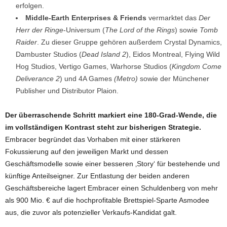
erfolgen.
Middle-Earth Enterprises & Friends
vermarktet das
Der
Herr der Ringe
-Universum (
The Lord of the Rings
) sowie
Tomb
Raider
. Zu dieser Gruppe gehören außerdem Crystal Dynamics,
Dambuster Studios (
Dead Island 2
), Eidos Montreal, Flying Wild
Hog Studios, Vertigo Games, Warhorse Studios (
Kingdom Come
Deliverance 2
) und 4A Games
(Metro)
sowie der Münchener
Publisher und Distributor Plaion.
Der überraschende Schritt markiert eine 180-Grad-Wende, die
im vollständigen Kontrast steht zur bisherigen Strategie.
Embracer begründet das Vorhaben mit einer stärkeren
Fokussierung auf den jeweiligen Markt und dessen
Geschäftsmodelle sowie einer besseren ‚Story‘ für bestehende und
künftige Anteilseigner. Zur Entlastung der beiden anderen
Geschäftsbereiche lagert Embracer einen Schuldenberg von mehr
als 900 Mio. € auf die hochprofitable Brettspiel-Sparte Asmodee
aus, die zuvor als potenzieller Verkaufs-Kandidat galt.