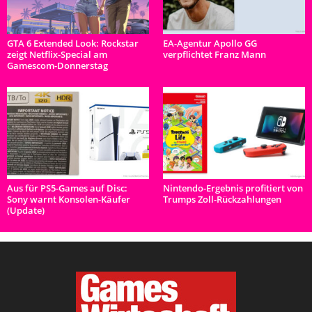
GTA 6 Extended Look: Rockstar
EA-Agentur Apollo GG
zeigt Netflix-Special am
verpflichtet Franz Mann
Gamescom-Donnerstag
Aus für PS5-Games auf Disc:
Nintendo-Ergebnis profitiert von
Sony warnt Konsolen-Käufer
Trumps Zoll-Rückzahlungen
(Update)