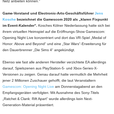
Netz anbieten können.“
Game-Vorstand und Electronic-Arts-Geschäftsführer
Jens
Kosche
bezeichnet die Gamescom 2020 als „klaren Fixpunkt
im Event-Kalender“.
Kosches Kölner Niederlassung hatte sich bei
ihrem virtuellen Heimspiel auf die Eröffnungs-Show Gamescom:
Opening Night Live konzentriert und dort das VR-Spiel „Medal of
Honor: Above and Beyond“ und eine „Star Wars“-Erweiterung für
den Dauerbrenner „Die Sims 4“ angekündigt.
Ebenso wie fast alle anderen Hersteller verzichtete EA allerdings
darauf, Spielszenen aus PlayStation-5- und Xbox-Series-X-
Versionen zu zeigen. Genau darauf hatte vermutlich die Mehrheit
jener 2 Millionen Zuschauer gehofft, die laut Veranstaltern
Gamescom: Opening Night Live
am Donnerstagabend an den
Empfangsgeräten verfolgten. Mit Ausnahme des Sony-Titels
„Ratchet & Clank: Rift Apart“ wurde allerdings kein Next-
Generation-Material präsentiert.