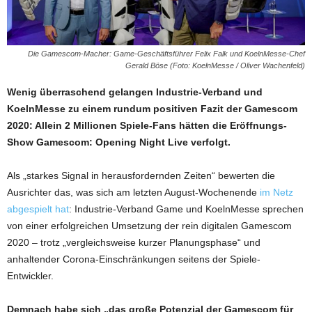
Die Gamescom-Macher: Game-Geschäftsführer Felix Falk und KoelnMesse-Chef
Gerald Böse (Foto: KoelnMesse / Oliver Wachenfeld)
Wenig überraschend gelangen Industrie-Verband und
KoelnMesse zu einem rundum positiven Fazit der Gamescom
2020: Allein 2 Millionen Spiele-Fans hätten die Eröffnungs-
Show Gamescom: Opening Night Live verfolgt.
Als „starkes Signal in herausfordernden Zeiten“ bewerten die
Ausrichter das, was sich am letzten August-Wochenende
im Netz
abgespielt hat
: Industrie-Verband Game und KoelnMesse sprechen
von einer erfolgreichen Umsetzung der rein digitalen Gamescom
2020 – trotz „vergleichsweise kurzer Planungsphase“ und
anhaltender Corona-Einschränkungen seitens der Spiele-
Entwickler.
Demnach habe sich „das große Potenzial der Gamescom für