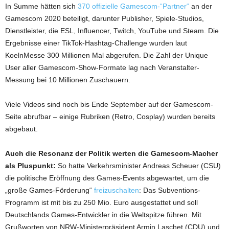
In Summe hätten sich
370 offizielle Gamescom-“Partner“
an der
Gamescom 2020 beteiligt, darunter Publisher, Spiele-Studios,
Dienstleister, die ESL, Influencer, Twitch, YouTube und Steam. Die
Ergebnisse einer TikTok-Hashtag-Challenge wurden laut
KoelnMesse 300 Millionen Mal abgerufen. Die Zahl der Unique
User aller Gamescom-Show-Formate lag nach Veranstalter-
Messung bei 10 Millionen Zuschauern.
Viele Videos sind noch bis Ende September auf der Gamescom-
Seite abrufbar – einige Rubriken (Retro, Cosplay) wurden bereits
abgebaut.
Auch die Resonanz der Politik werten die Gamescom-Macher
als Pluspunkt:
So hatte Verkehrsminister Andreas Scheuer (CSU)
die politische Eröffnung des Games-Events abgewartet, um die
„große Games-Förderung“
freizuschalten
: Das Subventions-
Programm ist mit bis zu 250 Mio. Euro ausgestattet und soll
Deutschlands Games-Entwickler in die Weltspitze führen. Mit
Grußworten von NRW-Ministerpräsident Armin Laschet (CDU) und