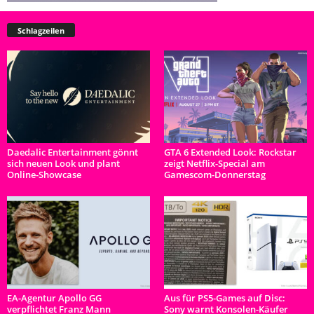
Schlagzeilen
Daedalic Entertainment gönnt
GTA 6 Extended Look: Rockstar
sich neuen Look und plant
zeigt Netflix-Special am
Online-Showcase
Gamescom-Donnerstag
EA-Agentur Apollo GG
Aus für PS5-Games auf Disc:
verpflichtet Franz Mann
Sony warnt Konsolen-Käufer