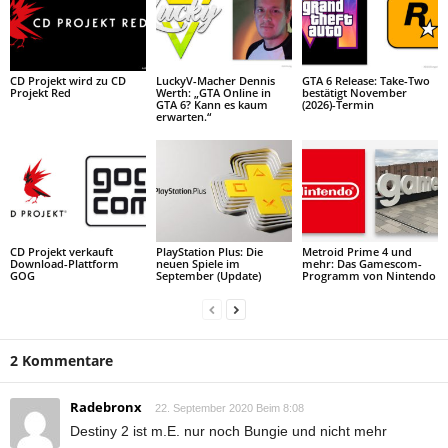
CD Projekt wird zu CD
LuckyV-Macher Dennis
GTA 6 Release: Take-Two
Projekt Red
Werth: „GTA Online in
bestätigt November
GTA 6? Kann es kaum
(2026)-Termin
erwarten.“
CD Projekt verkauft
PlayStation Plus: Die
Metroid Prime 4 und
Download-Plattform
neuen Spiele im
mehr: Das Gamescom-
GOG
September (Update)
Programm von Nintendo
2 Kommentare
Radebronx
22. September 2020 Beim 8:08
Destiny 2 ist m.E. nur noch Bungie und nicht mehr