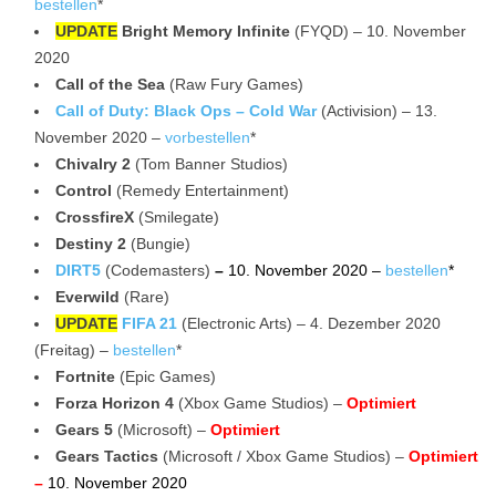
bestellen
*
UPDATE
Bright Memory Infinite
(FYQD) – 10. November
2020
Call of the Sea
(Raw Fury Games)
Call of Duty: Black Ops – Cold War
(Activision) – 13.
November 2020 –
vorbestellen
*
Chivalry 2
(Tom Banner Studios)
Control
(Remedy Entertainment)
CrossfireX
(Smilegate)
Destiny 2
(Bungie)
DIRT5
(Codemasters)
–
10. November 2020 –
bestellen
*
Everwild
(Rare)
UPDATE
FIFA 21
(Electronic Arts) – 4. Dezember 2020
(Freitag) –
bestellen
*
Fortnite
(Epic Games)
Forza Horizon 4
(Xbox Game Studios) –
Optimiert
Gears 5
(Microsoft) –
Optimiert
Gears Tactics
(Microsoft / Xbox Game Studios) –
Optimiert
–
10. November 2020