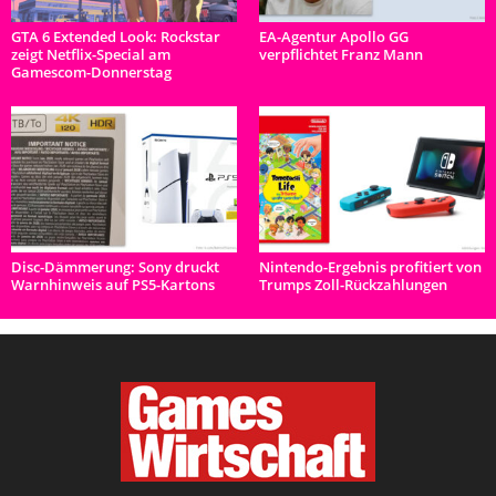
GTA 6 Extended Look: Rockstar
EA-Agentur Apollo GG
zeigt Netflix-Special am
verpflichtet Franz Mann
Gamescom-Donnerstag
Disc-Dämmerung: Sony druckt
Nintendo-Ergebnis profitiert von
Warnhinweis auf PS5-Kartons
Trumps Zoll-Rückzahlungen