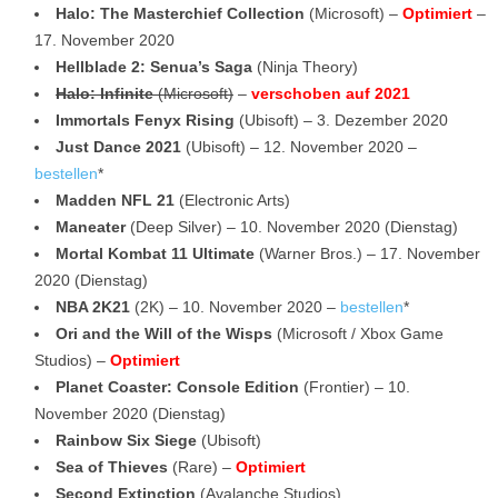
Halo: The Masterchief Collection
(Microsoft) –
Optimiert
–
17. November 2020
Hellblade 2: Senua’s Saga
(Ninja Theory)
Halo: Infinite
(Microsoft)
–
verschoben auf 2021
Immortals Fenyx Rising
(Ubisoft) – 3. Dezember 2020
Just Dance 2021
(Ubisoft) – 12. November 2020 –
bestellen
*
Madden NFL 21
(Electronic Arts)
Maneater
(Deep Silver) – 10. November 2020 (Dienstag)
Mortal Kombat 11 Ultimate
(Warner Bros.) – 17. November
2020 (Dienstag)
NBA 2K21
(2K) – 10. November 2020 –
bestellen
*
Ori and the Will of the Wisps
(Microsoft / Xbox Game
Studios) –
Optimiert
Planet Coaster: Console Edition
(Frontier) – 10.
November 2020 (Dienstag)
Rainbow Six Siege
(Ubisoft)
Sea of Thieves
(Rare) –
Optimiert
Second Extinction
(Avalanche Studios)