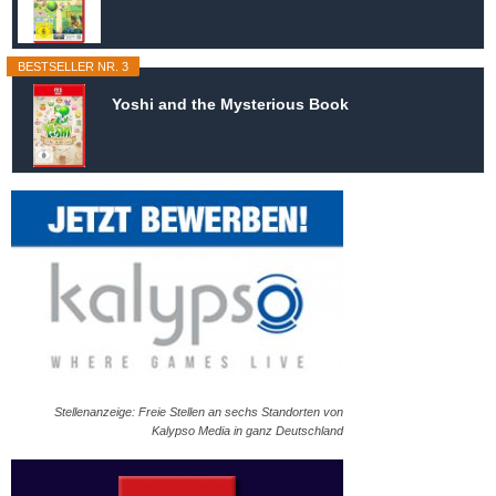
BESTSELLER NR. 3
Yoshi and the Mysterious Book
Stellenanzeige: Freie Stellen an sechs Standorten von
Kalypso Media in ganz Deutschland