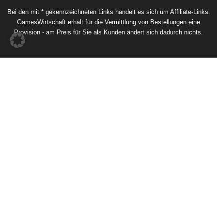
Bei den mit * gekennzeichneten Links handelt es sich um Affiliate-Links.
GamesWirtschaft erhält für die Vermittlung von Bestellungen eine
Provision - am Preis für Sie als Kunden ändert sich dadurch nichts.
Mehr erfahren
Hardware-Hersteller auf der Gamescom
2026
7. August 2026
Aus HandyGames wird THQ Nordic Mobile
7. August 2026
Spiele-Hersteller auf der Gamescom 2026:
Wer ist wo?
7. August 2026