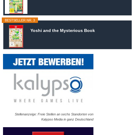
BESTSELLER NR. 3
Yoshi and the Mysterious Book
Stellenanzeige: Freie Stellen an sechs Standorten von
Kalypso Media in ganz Deutschland