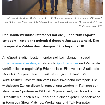
Intersport-Vorstand Mathias Boenke, SK-Gaming-Profi Gerrit Stukemeier ("Phrenic")
und Intersport-Marketing-Chef David Tews stellen den Intersport Sportreport 2018 vor
(Foto: Intersport PR)
Der Händlerverbund Intersport hat die „Liebe zum eSport“
entdeckt – und ganz nebenbei dessen Umsatzpotenzial. Das
belegen die Zahlen des Intersport Sportreport 2018.
An eSport-Studien besteht tendenziell kein Mangel – sowohl
Unternehmensberatungen
als auch
Sportmediziner
und Verbände
veröffentlichen regelmäßig Erkenntnisse. Eine weitere Studie, die
für sich in Anspruch kommt, mit eSport-„Vorurteilen“ – Zitat –
‚aufzuräumen‘, kommt nun vom Einkaufsverband Intersport. Die
wichtigsten Zahlen dieser Untersuchung wurden im Rahmen der
Münchener Sportmesse ISPO 2019 präsentiert, wo das – O-Ton –
„Trendthema“ noch bis 6. Februar auf einer eigenen Sonderfläche
in Form von Show-Matches, Workshops und Talk-Formaten