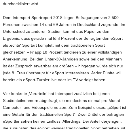
durchdekliniert wird.
Dem Intersport Sportreport 2018 liegen Befragungen von 2.500
Personen zwischen 14 und 69 Jahren in Deutschland zugrunde. Im
Unterschied zu anderen Studien kommt das Papier zu dem
Ergebnis, dass gerade mal fünf Prozent der Befragten den eSport
als ‚echte‘ Sportart komplett mit dem traditionellen Sport
gleichsetzen – knapp 18 Prozent tendieren zu einer vollständigen
Anerkennung. Bei den Unter-30-Jährigen sowie bei den Männern
ist der Zuspruch erwartbar am größten – hingegen würde sich nur
jede 8. Frau überhaupt für eSport interessieren. Jeder Fünfte will
bereits ein eSport-Turnier live oder im TV verfolgt haben.
Vier konkrete ‚Vorurteile‘ hat Intersport zusätzlich bei jenen
Studienteilnehmern abgefragt, die mindestens einmal pro Monat
Computer- und Videospiele nutzen. Zum Beispiel dieses: „eSport ist
eine Gefahr für den traditionellen Sport“. Zwei Drittel der befragten
eSportler sehen keinen Einfluss. Allerdings: Der Anteil derjenigen,
die zugunsten des eSport weniger traditionellen Sport betreiben, ist