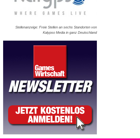
Stellenanzeige: Freie Stellen an sechs Standorten von
Kalypso Media in ganz Deutschland