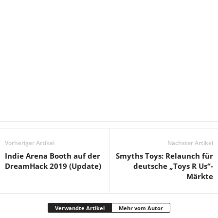
Vorheriger Artikel
Nächster Artikel
Indie Arena Booth auf der
Smyths Toys: Relaunch für
DreamHack 2019 (Update)
deutsche „Toys R Us“-
Märkte
Verwandte Artikel
Mehr vom Autor