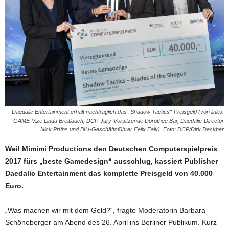
Daedalic Entertainment erhält nachträglich das "Shadow Tactics"-Preisgeld (von links:
GAME-Vize Linda Breitlauch, DCP-Jury-Vorsitzende Dorothee Bär, Daedalic-Director
Nick Prühs und BIU-Geschäftsführer Felix Falk). Foto: DCP/Dirk Deckbar
Weil Mimimi Productions den Deutschen Computerspielpreis
2017 fürs „beste Gamedesign“ ausschlug, kassiert Publisher
Daedalic Entertainment das komplette Preisgeld von 40.000
Euro.
„Was machen wir mit dem Geld?“, fragte Moderatorin Barbara
Schöneberger am Abend des 26. April ins Berliner Publikum. Kurz