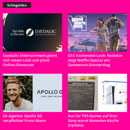
Schlagzeilen
Daedalic Entertainment gönnt
GTA 6 Extended Look: Rockstar
sich neuen Look und plant
zeigt Netflix-Special am
Online-Showcase
Gamescom-Donnerstag
EA-Agentur Apollo GG
Aus für PS5-Games auf Disc:
verpflichtet Franz Mann
Sony warnt Konsolen-Käufer
(Update)