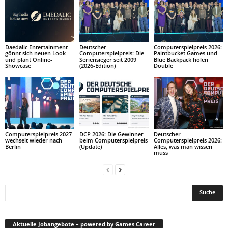
Daedalic Entertainment
Deutscher
Computerspielpreis 2026:
gönnt sich neuen Look
Computerspielpreis: Die
Paintbucket Games und
und plant Online-
Seriensieger seit 2009
Blue Backpack holen
Showcase
(2026-Edition)
Double
Computerspielpreis 2027
DCP 2026: Die Gewinner
Deutscher
wechselt wieder nach
beim Computerspielpreis
Computerspielpreis 2026:
Berlin
(Update)
Alles, was man wissen
muss
Aktuelle Jobangebote – powered by Games Career