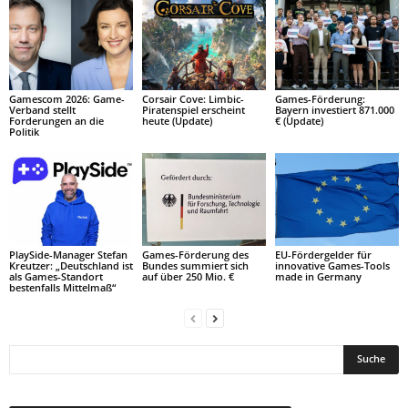
Gamescom 2026: Game-
Corsair Cove: Limbic-
Games-Förderung:
Verband stellt
Piratenspiel erscheint
Bayern investiert 871.000
Forderungen an die
heute (Update)
€ (Update)
Politik
PlaySide-Manager Stefan
Games-Förderung des
EU-Fördergelder für
Kreutzer: „Deutschland ist
Bundes summiert sich
innovative Games-Tools
als Games-Standort
auf über 250 Mio. €
made in Germany
bestenfalls Mittelmaß“