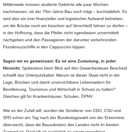
Mittlerweile müssen studierte Gelehrte alle paar Wochen
nachmessen, ob der 70er-Jahre-Bau noch trägt – buchstäblich. Es
wird also ein irrer finanzieller und logistischer Aufwand betrieben,
um die Brücke noch ein bisschen auf Verschleiß fahren zu dürfen –
in der Hoffnung, dass die Pfeiler nicht irgendwann unvermittelt
nachgeben und den Passagieren der darunter verkehrenden
Flusskreuzschiffe in den Cappuccino kippen.
Sagen wir es gemeinsam: Es ist eine Zumutung, in jeder
Hinsicht.
Spätestens beim Blick auf den Gewerbesteuer-Bescheid
schwillt das Unterputzkabel: Warum ist dieser Staat nicht in der
Lage, Brücken und damit unverzichtbare Lebensadern für
Bevölkerung, Tourismus und Wirtschaft in Schuss zu halten?
Gleiches gilt für Krankenhäuser, Schulen, ÖPNV.
Wie es der Zufall will, wurden die Sondierer von CDU, CSU und
SPD schon am Tag nach der Bundestagswahl von der Erkenntnis
überrascht, dass die Bausubstanz des Landes nicht im besten
Zustand ist. Deshalb ist zusätzlich zu einem gewaltigen