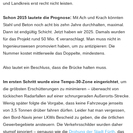
und Landkreis erst recht nicht leisten.
Schon 2015 lautete die Prognose:
Mit Ach und Krach könnten
Stahl und Beton noch acht bis zehn Jahre durchhalten, maximal.
Dann ist endgültig Schicht. Jetzt haben wir 2025. Damals wurden
für das Projekt rund 50 Mio. € veranschlagt. Man muss nicht in
Ingenieurswesen promoviert haben, um zu antizipieren: Die
Nummer kostet mittlerweile das Doppelte, mindestens.
Also lautet ein Beschluss, dass die Brücke halten muss.
Im ersten Schritt wurde eine Tempo-30-Zone eingerichtet
, um
die gröbsten Erschütterungen zu minimieren – überwacht von
tückischen Radarfallen auf einer schnurgeraden Außerorts-Strecke.
Wenig später folgte die Vorgabe, dass keine Fahrzeuge jenseits
von 3,5 Tonnen drüber fahren dürfen. Leider hat man vergessen,
den Bord-Navis jener LKWs Bescheid zu geben, die die örtlichen
Gewerbegebiete ansteuern. Die Verkehrsschilder wurden daher
stumpf ignoriert – genauso wie die
Drohung der Stadt Fürth
, das