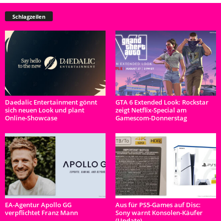
Schlagzeilen
Daedalic Entertainment gönnt
GTA 6 Extended Look: Rockstar
sich neuen Look und plant
zeigt Netflix-Special am
Online-Showcase
Gamescom-Donnerstag
EA-Agentur Apollo GG
Aus für PS5-Games auf Disc:
verpflichtet Franz Mann
Sony warnt Konsolen-Käufer
(Update)