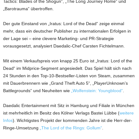
Tactics: Blades of the Shogun“, „The Long Journey Home“ und
„Barotrauma“ übertroffen.
Der gute Einstand von „Iratus: Lord of the Dead“ zeige einmal
mehr, dass ein deutscher Publisher zu internationalen Erfolgen in
der Lage sei – eine clevere Marketing- und PR-Strategie
vorausgesetzt, analysiert Daedalic-Chef Carsten Fichtelmann.
Mit einem Verkaufspreis von knapp 25 Euro ist „Iratus: Lord of the
Dead“ im Midprice-Segment angesiedelt. Das Spiel hält sich nach
24 Stunden in den Top-10-Bestseller-Listen von Steam, zusammen
mit Dauerbrennern wie „Grand Theft Auto 5“, „PlayerUnknown’s
Battlegrounds“ und Neuheiten wie
„Wolfenstein: Youngblood“
.
Daedalic Entertainment mit Sitz in Hamburg und Filiale in München
ist mehrheitlich im Besitz des Kölner Verlags Bastei Lübbe (
weitere
Infos
). Wichtigstes Projekt der kommenden Jahre ist die Herr-der-
Ringe-Umsetzung
„The Lord of the Rings: Gollum“
.