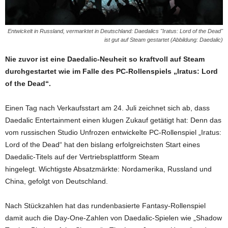
Entwickelt in Russland, vermarktet in Deutschland: Daedalics "Iratus: Lord of the Dead"
ist gut auf Steam gestartet (Abbildung: Daedalic)
Nie zuvor ist eine Daedalic-Neuheit so kraftvoll auf Steam
durchgestartet wie im Falle des PC-Rollenspiels „Iratus: Lord
of the Dead“.
Einen Tag nach Verkaufsstart am 24. Juli zeichnet sich ab, dass
Daedalic Entertainment einen klugen Zukauf getätigt hat: Denn das
vom russischen Studio Unfrozen entwickelte PC-Rollenspiel „Iratus:
Lord of the Dead“ hat den bislang erfolgreichsten Start eines
Daedalic-Titels auf der Vertriebsplattform Steam
hingelegt. Wichtigste Absatzmärkte: Nordamerika, Russland und
China, gefolgt von Deutschland.
Nach Stückzahlen hat das rundenbasierte Fantasy-Rollenspiel
damit auch die Day-One-Zahlen von Daedalic-Spielen wie „Shadow