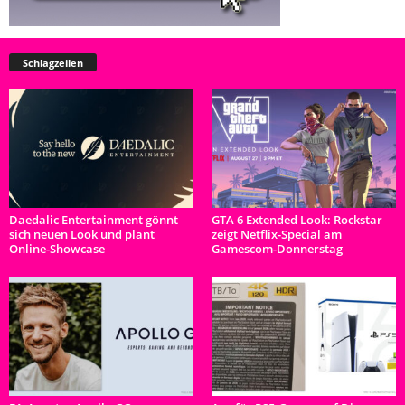
Schlagzeilen
Daedalic Entertainment gönnt
GTA 6 Extended Look: Rockstar
sich neuen Look und plant
zeigt Netflix-Special am
Online-Showcase
Gamescom-Donnerstag