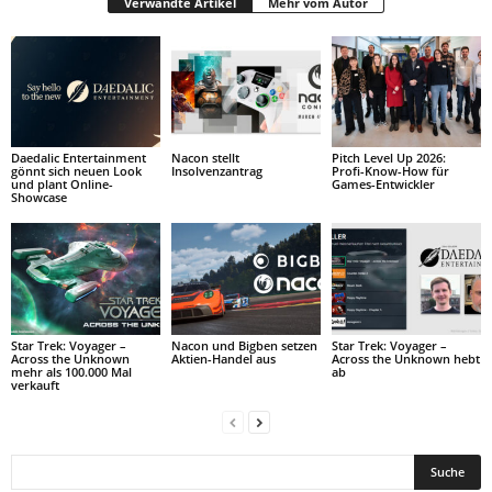
Verwandte Artikel
Mehr vom Autor
Daedalic Entertainment
Nacon stellt
Pitch Level Up 2026:
gönnt sich neuen Look
Insolvenzantrag
Profi-Know-How für
und plant Online-
Games-Entwickler
Showcase
Star Trek: Voyager –
Nacon und Bigben setzen
Star Trek: Voyager –
Across the Unknown
Aktien-Handel aus
Across the Unknown hebt
mehr als 100.000 Mal
ab
verkauft