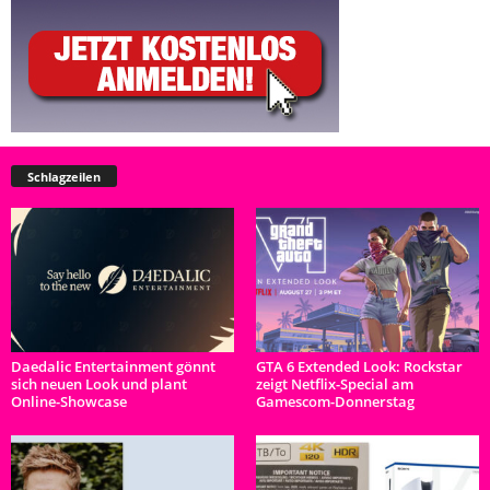
Schlagzeilen
Daedalic Entertainment gönnt
GTA 6 Extended Look: Rockstar
sich neuen Look und plant
zeigt Netflix-Special am
Online-Showcase
Gamescom-Donnerstag