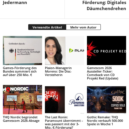
Jedermann
Förderung: Digitales
Däumchendrehen
Verwandte Artikel
Mehr vom Autor
Games-Förderung des
Plaion-Managerin
Gamescom 2026
Bundes summiert sich
Moreno: Die Disc-
Aussteller-Ticker:
auf über 250 Mio. €
Versteherin
Comeback von CD
Projekt Red (Update)
THQ Nordic begründet
The Last Ronin:
Gothic Remake: THQ
Gamescom 2026-Absage
Paramount übernimmt –
Nordic verkauft 500.000
was passiert mit der 3-
Spiele in Woche 1
Mio.-€-Förderung?