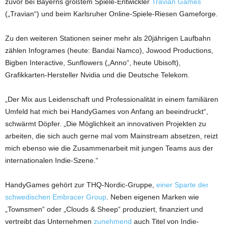
zuvor bei Bayerns größtem Spiele-Entwickler
Travian Games
(„Travian“) und beim Karlsruher Online-Spiele-Riesen Gameforge.
Zu den weiteren Stationen seiner mehr als 20jährigen Laufbahn
zählen Infogrames (heute: Bandai Namco), Jowood Productions,
Bigben Interactive, Sunflowers („Anno“, heute Ubisoft),
Grafikkarten-Hersteller Nvidia und die Deutsche Telekom.
„Der Mix aus Leidenschaft und Professionalität in einem familiären
Umfeld hat mich bei HandyGames von Anfang an beeindruckt“,
schwärmt Döpfer. „Die Möglichkeit an innovativen Projekten zu
arbeiten, die sich auch gerne mal vom Mainstream absetzen, reizt
mich ebenso wie die Zusammenarbeit mit jungen Teams aus der
internationalen Indie-Szene.“
HandyGames gehört zur THQ-Nordic-Gruppe,
einer Sparte der
schwedischen Embracer Group
. Neben eigenen Marken wie
„Townsmen“ oder „Clouds & Sheep“ produziert, finanziert und
vertreibt das Unternehmen
zunehmend
auch Titel von Indie-