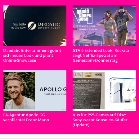
Daedalic Entertainment gönnt
GTA 6 Extended Look: Rockstar
sich neuen Look und plant
zeigt Netflix-Special am
Online-Showcase
Gamescom-Donnerstag
EA-Agentur Apollo GG
Aus für PS5-Games auf Disc:
verpflichtet Franz Mann
Sony warnt Konsolen-Käufer
(Update)