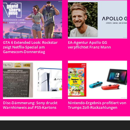
GTA 6 Extended Look: Rockstar
EA-Agentur Apollo GG
zeigt Netflix-Special am
verpflichtet Franz Mann
Gamescom-Donnerstag
Disc-Dämmerung: Sony druckt
Nintendo-Ergebnis profitiert von
Warnhinweis auf PS5-Kartons
Trumps Zoll-Rückzahlungen