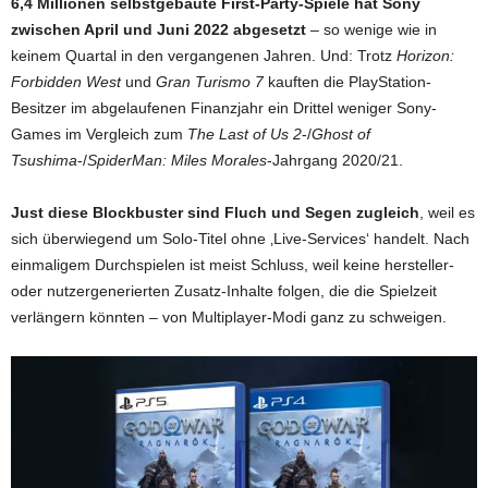
6,4 Millionen selbstgebaute First-Party-Spiele hat Sony
zwischen April und Juni 2022 abgesetzt
– so wenige wie in
keinem Quartal in den vergangenen Jahren. Und: Trotz
Horizon:
Forbidden West
und
Gran Turismo 7
kauften die PlayStation-
Besitzer im abgelaufenen Finanzjahr ein Drittel weniger Sony-
Games im Vergleich zum
The Last of Us 2
-/
Ghost of
Tsushima
-/
SpiderMan: Miles Morales
-Jahrgang 2020/21.
Just diese Blockbuster sind Fluch und Segen zugleich
, weil es
sich überwiegend um Solo-Titel ohne ‚Live-Services‘ handelt. Nach
einmaligem Durchspielen ist meist Schluss, weil keine hersteller-
oder nutzergenerierten Zusatz-Inhalte folgen, die die Spielzeit
verlängern könnten – von Multiplayer-Modi ganz zu schweigen.