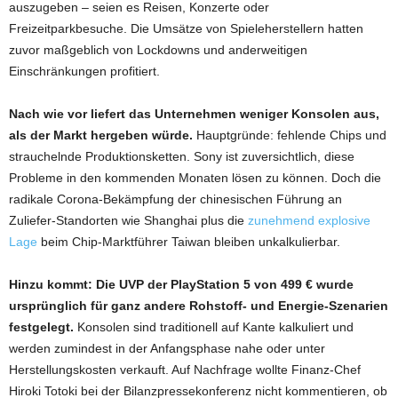
auszugeben – seien es Reisen, Konzerte oder
Freizeitparkbesuche. Die Umsätze von Spieleherstellern hatten
zuvor maßgeblich von Lockdowns und anderweitigen
Einschränkungen profitiert.
Nach wie vor liefert das Unternehmen weniger Konsolen aus,
als der Markt hergeben würde.
Hauptgründe: fehlende Chips und
strauchelnde Produktionsketten. Sony ist zuversichtlich, diese
Probleme in den kommenden Monaten lösen zu können. Doch die
radikale Corona-Bekämpfung der chinesischen Führung an
Zuliefer-Standorten wie Shanghai plus die
zunehmend explosive
Lage
beim Chip-Marktführer Taiwan bleiben unkalkulierbar.
Hinzu kommt: Die UVP der PlayStation 5 von 499 € wurde
ursprünglich für ganz andere Rohstoff- und Energie-Szenarien
festgelegt.
Konsolen sind traditionell auf Kante kalkuliert und
werden zumindest in der Anfangsphase nahe oder unter
Herstellungskosten verkauft. Auf Nachfrage wollte Finanz-Chef
Hiroki Totoki bei der Bilanzpressekonferenz nicht kommentieren, ob