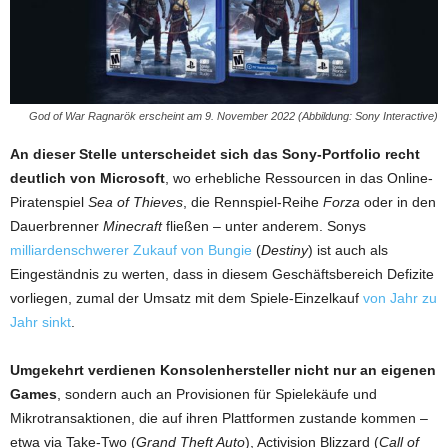
God of War Ragnarök erscheint am 9. November 2022 (Abbildung: Sony Interactive)
An dieser Stelle unterscheidet sich das Sony-Portfolio recht
deutlich von Microsoft
, wo erhebliche Ressourcen in das Online-
Piratenspiel
Sea of Thieves
, die Rennspiel-Reihe
Forza
oder in den
Dauerbrenner
Minecraft
fließen – unter anderem. Sonys
milliardenschwerer Zukauf von Bungie
(
Destiny
) ist auch als
Eingeständnis zu werten, dass in diesem Geschäftsbereich Defizite
vorliegen, zumal der Umsatz mit dem Spiele-Einzelkauf
von Jahr zu
Jahr sinkt
.
Umgekehrt verdienen Konsolenhersteller nicht nur an eigenen
Games
, sondern auch an Provisionen für Spielekäufe und
Mikrotransaktionen, die auf ihren Plattformen zustande kommen –
etwa via Take-Two (
Grand Theft Auto
), Activision Blizzard (
Call of