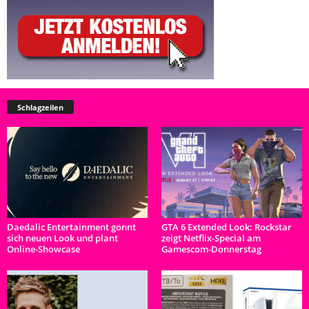
Schlagzeilen
Daedalic Entertainment gönnt
GTA 6 Extended Look: Rockstar
sich neuen Look und plant
zeigt Netflix-Special am
Online-Showcase
Gamescom-Donnerstag