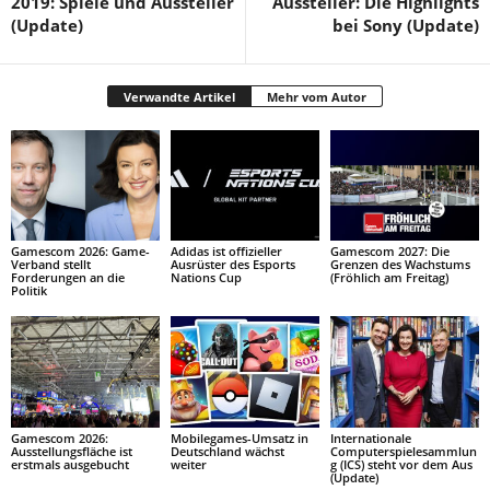
2019: Spiele und Aussteller
Aussteller: Die Highlights
(Update)
bei Sony (Update)
Verwandte Artikel
Mehr vom Autor
Gamescom 2026: Game-
Adidas ist offizieller
Gamescom 2027: Die
Verband stellt
Ausrüster des Esports
Grenzen des Wachstums
Forderungen an die
Nations Cup
(Fröhlich am Freitag)
Politik
Gamescom 2026:
Mobilegames-Umsatz in
Internationale
Ausstellungsfläche ist
Deutschland wächst
Computerspielesammlun
erstmals ausgebucht
weiter
g (ICS) steht vor dem Aus
(Update)