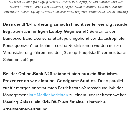
Benedikt Grindel (Managing Director Ubisoft Blue Byte), Staatssekretär Christian
Rickerts, Ubisoft-CEO Yves Guillemot, Digital-Staatsministerin Dorothee Bär und
Studioleiter Istvan Tajnay feiern die offizielle Eröffnung von Ubisoft Berlin (Foto: Ubisoft)
Dass die SPD-Forderung zunächst nicht weiter verfolgt wurde,
liegt auch am heftigen Lobby-Gegenwind:
So warnte der
Bundesverband Deutsche Startups umgehend vor „katastrophalen
Konsequenzen“ für Berlin – solche Restriktionen würden nur zu
Verunsicherung führen und der „Startup-Hauptstadt“ vermeidbaren
Schaden zufügen.
Bei der Online-Bank N26 zeichnet sich nun ein ähnliches
Prozedere ab wie einst bei Goodgame Studios.
Denn parallel
zur für morgen anberaumten Betriebsrats-Veranstaltung lädt das
Management
laut Medienberichten
zu einem unternehmensweiten
Meeting. Anlass: ein Kick-Off-Event für eine „alternative
Arbeitnehmervertretung“.