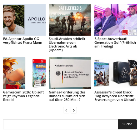
EA-Agentur Apollo GG
Saudi-Arabien schließt
E-Sport-Ausverkauf:
verpflichtet Franz Mann
Übernahme von
Generation Golf (Fröhlich
Electronic Arts ab
am Freitag)
(Update)
Gamescom 2026: Ubisoft
Games-Förderung des
Assasssin’s Creed Black
zeigt Rayman Legends
Bundes summiert sich
Flag Resynced übertrifft
Retold
auf über 250 Mio. €
Erwartungen von Ubisoft