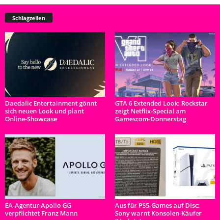
Schlagzeilen
Daedalic Entertainment gönnt
GTA 6 Extended Look: Rockstar
sich neuen Look und plant
zeigt Netflix-Special am
Online-Showcase
Gamescom-Donnerstag
EA-Agentur Apollo GG
Aus für PS5-Games auf Disc:
verpflichtet Franz Mann
Sony warnt Konsolen-Käufer