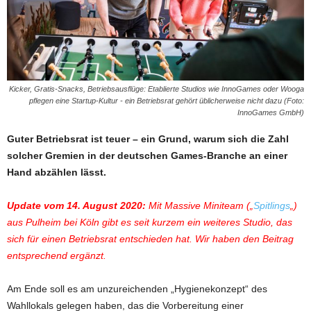
Kicker, Gratis-Snacks, Betriebsausflüge: Etablierte Studios wie InnoGames oder Wooga
pflegen eine Startup-Kultur - ein Betriebsrat gehört üblicherweise nicht dazu (Foto:
InnoGames GmbH)
Guter Betriebsrat ist teuer – ein Grund, warum sich die Zahl
solcher Gremien in der deutschen Games-Branche an einer
Hand abzählen lässt.
Update vom 14. August 2020:
Mit Massive Miniteam („
Spitlings
„)
aus Pulheim bei Köln gibt es seit kurzem ein weiteres Studio, das
sich für einen Betriebsrat entschieden hat. Wir haben den Beitrag
entsprechend ergänzt.
Am Ende soll es am unzureichenden „Hygienekonzept“ des
Wahllokals gelegen haben, das die Vorbereitung einer