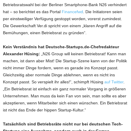
Betriebsratswahl bei der Berliner Smartphone-Bank N26 verhindert
hat – so berichtet es das Portal
Financefwd
. Die Initiatoren seien
per einstweiliger Verfügung gestoppt worden, vorerst zumindest.
Die Gewerkschaft Ver.di spricht von einem „klaren Angriff auf die
Bemühungen, einen Betriebsrat zu gründen“.
Kein Verständnis hat Deutsche-Startups.de-Chefredakteur
Alexander Hüsing:
„N26 Group will keinen Betriebsrat! Kann man
machen, ist dann aber Mist! Die Startup-Szene kann von der Politik
nicht immer Dinge fordern, wenn es gerade ins Konzept passt.
Gleichzeitig aber normale Dinge ablehnen, wenn es nicht ins
Konzept passt. So verspielt ihr alles!“, schimpft Hüsing
auf Twitter
.
„Ein Betriebsrat ist einfach ein ganz normaler Vorgang in größeren
Unternehmen. Man muss da kein Fan von sein, man sollte es aber
akzeptieren, wenn Mitarbeiter sich einen wünschen. Ein Betriebsrat
ist nicht das Ende der hippen Startup-Kultur.“
Tatsächlich sind Betriebsräte nicht nur bei deutschen Tech-
Startups eine Ausnahme, sondern auch in der Games-