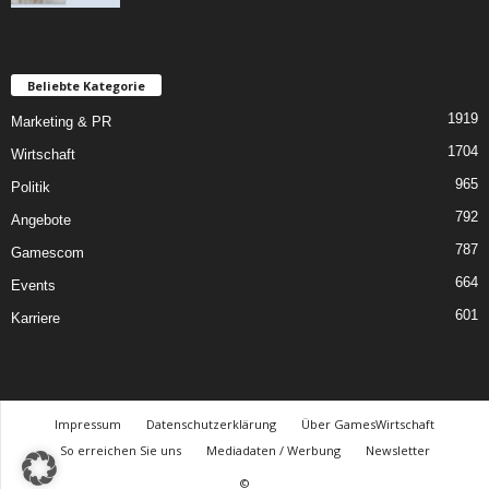
Beliebte Kategorie
1919
Marketing & PR
1704
Wirtschaft
965
Politik
792
Angebote
787
Gamescom
664
Events
601
Karriere
Impressum
Datenschutzerklärung
Über GamesWirtschaft
So erreichen Sie uns
Mediadaten / Werbung
Newsletter
©