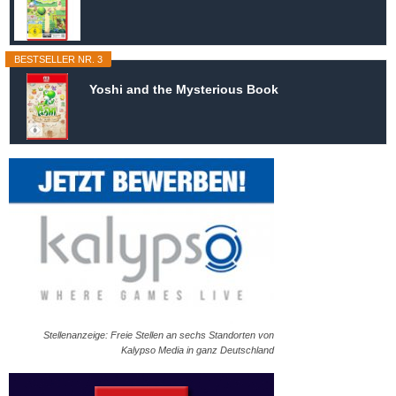
BESTSELLER NR. 3
Yoshi and the Mysterious Book
Stellenanzeige: Freie Stellen an sechs Standorten von
Kalypso Media in ganz Deutschland