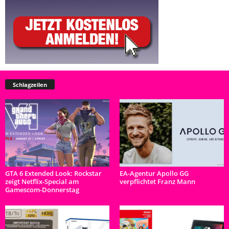
Schlagzeilen
GTA 6 Extended Look: Rockstar
EA-Agentur Apollo GG
zeigt Netflix-Special am
verpflichtet Franz Mann
Gamescom-Donnerstag