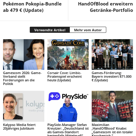
Pokémon Pokopia-Bundle
HandOfBlood erweitern
ab 479 € (Update)
Getränke-Portfolio
Verwandte Artikel
Mehr vom Autor
Gamescom 2026: Game-
Corsair Cove: Limbic-
Games-Förderung:
Verband stellt
Piratenspiel erscheint
Bayern investiert 871.000
Forderungen an die
heute (Update)
€ (Update)
Politik
Kalypso Media feiert
PlaySide-Manager Stefan
Maximilian
20jähriges Jubiläum
Kreutzer: „Deutschland ist
‚HandOfBlood‘ Knabe:
als Games-Standort
„Gamescom ist ein totaler
bestenfalls Mittelmaß“
Knochenjob.“