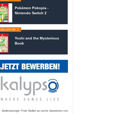
Pokémon Pokopia -
Nintendo Switch 2
SELLER NR. 3
Yoshi and the Mysterious
Book
Stellenanzeige: Freie Stellen an sechs Standorten von