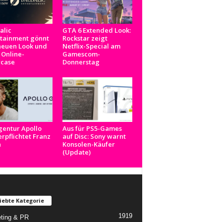
alic
GTA 6 Extended Look:
rtainment gönnt
Rockstar zeigt
neuen Look und
Netflix-Special am
 Online-
Gamescom-
case
Donnerstag
gentur Apollo
Aus für PS5-Games
rpflichtet Franz
auf Disc: Sony warnt
n
Konsolen-Käufer
(Update)
iebte Kategorie
1919
ting & PR