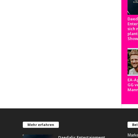
Daed
Ente
sich 
plant
Show
EA-A
GG ve
Man
Mehr erfahren
Bel
Marke
Daedalic Entertainment