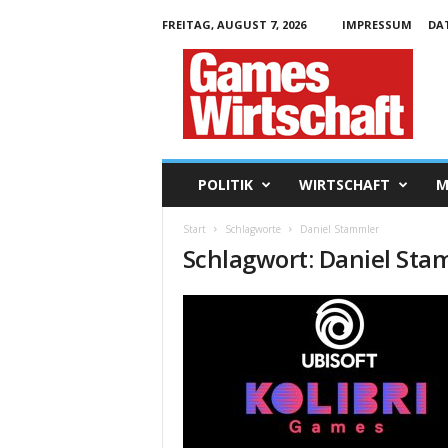
FREITAG, AUGUST 7, 2026
IMPRESSUM
DA
G
a
m
e
s
W
i
POLITIK
WIRTSCHAFT
M
r
t
Start
Schlagworte
Daniel Stammler
s
Schlagwort: Daniel Sta
c
h
a
f
t
.
d
e