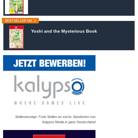
BESTSELLER NR. 3
Yoshi and the Mysterious Book
Stellenanzeige: Freie Stellen an sechs Standorten von
Kalypso Media in ganz Deutschland