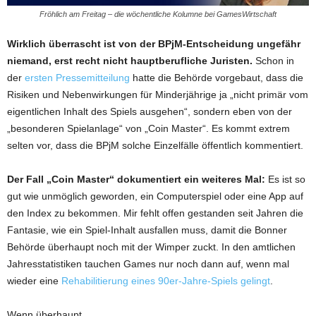
Fröhlich am Freitag – die wöchentliche Kolumne bei GamesWirtschaft
Wirklich überrascht ist von der BPjM-Entscheidung ungefähr
niemand, erst recht nicht hauptberufliche Juristen.
Schon in
der
ersten Pressemitteilung
hatte die Behörde vorgebaut, dass die
Risiken und Nebenwirkungen für Minderjährige ja „nicht primär vom
eigentlichen Inhalt des Spiels ausgehen“, sondern eben von der
„besonderen Spielanlage“ von „Coin Master“. Es kommt extrem
selten vor, dass die BPjM solche Einzelfälle öffentlich kommentiert.
Der Fall „Coin Master“ dokumentiert ein weiteres Mal:
Es ist so
gut wie unmöglich geworden, ein Computerspiel oder eine App auf
den Index zu bekommen. Mir fehlt offen gestanden seit Jahren die
Fantasie, wie ein Spiel-Inhalt ausfallen muss, damit die Bonner
Behörde überhaupt noch mit der Wimper zuckt. In den amtlichen
Jahresstatistiken tauchen Games nur noch dann auf, wenn mal
wieder eine
Rehabilitierung eines 90er-Jahre-Spiels gelingt
.
Wenn überhaupt.