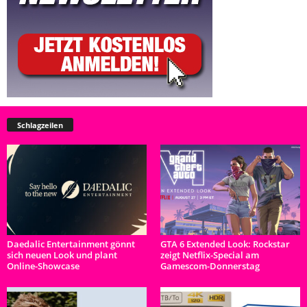
Schlagzeilen
Daedalic Entertainment gönnt
GTA 6 Extended Look: Rockstar
sich neuen Look und plant
zeigt Netflix-Special am
Online-Showcase
Gamescom-Donnerstag