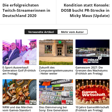
Die erfolgreichsten
Kondition statt Konsole:
Twitch-Streamerinnen in
DOSB bucht PR-Strecke in
Deutschland 2020
Micky Maus (Update)
Verwandte Artikel
Mehr vom Autor
E-Sport-Ausverkauf:
Zukunft des
Gamescom 2027: Die
Generation Golf (Fröhlich
Computerspielemuseums
Grenzen des Wachstums
am Freitag)
: Heiter weiter
(Fröhlich am Freitag)
NRW und das Märchen
Disc-Dämmerung bei
10 Jahre GamesWirtschaft
vom Games-Standort
Sony: Eine Generation
(Fröhlich am Freitag)