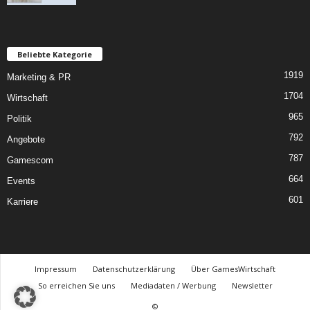
Beliebte Kategorie
1919
Marketing & PR
1704
Wirtschaft
965
Politik
792
Angebote
787
Gamescom
664
Events
601
Karriere
Impressum
Datenschutzerklärung
Über GamesWirtschaft
So erreichen Sie uns
Mediadaten / Werbung
Newsletter
©