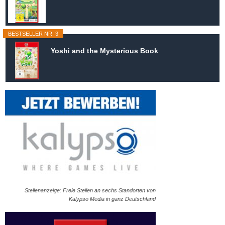
BESTSELLER NR. 3
Yoshi and the Mysterious Book
Stellenanzeige: Freie Stellen an sechs Standorten von
Kalypso Media in ganz Deutschland