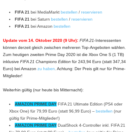
FIFA 21
bei MediaMarkt
bestellen
/
reservieren
FIFA 21
bei Saturn
bestellen
/
reservieren
FIFA 21
bei Amazon
bestellen
Update vom 14. Oktober 2020 (9 Uhr):
FIFA 21
-Interessenten
können derzeit gleich zwischen mehreren Top-Angeboten wählen.
Zum heutigen zweiten Prime Day 2020 ist die Xbox One S (1 TB)
inklusive
FIFA 21 Champions Edition
für 243,94 Euro (statt 347,34
Euro) bei Amazon
zu haben
. Achtung: Der Preis gilt nur für Prime-
Mitglieder!
Weiterhin gültig (nur heute bis Mitternacht):
AMAZON PRIME DAY
FIFA 21 Ultimate Edition (PS4 oder
Xbox One) für 79,99 Euro (statt 96,99 Euro) –
bestellen
(nur
gültig für Prime-Mitglieder!)
AMAZON PRIME DAY
DualShock 4-Controller inkl. FIFA 21