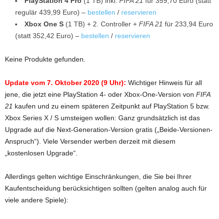
PlayStation 4 Pro
(1 TB) inkl.
FIFA 21
für 359,70 Euro (statt
regulär 439,99 Euro) –
bestellen
/
reservieren
Xbox One S
(1 TB) + 2. Controller +
FIFA 21
für 233,94 Euro
(statt 352,42 Euro) –
bestellen
/
reservieren
Keine Produkte gefunden.
Update vom 7. Oktober 2020 (9 Uhr):
Wichtiger Hinweis für all
jene, die jetzt eine PlayStation 4- oder Xbox-One-Version von
FIFA
21
kaufen und zu einem späteren Zeitpunkt auf PlayStation 5 bzw.
Xbox Series X / S umsteigen wollen: Ganz grundsätzlich ist das
Upgrade auf die Next-Generation-Version gratis („Beide-Versionen-
Anspruch“). Viele Versender werben derzeit mit diesem
„kostenlosen Upgrade“.
Allerdings gelten wichtige Einschränkungen, die Sie bei Ihrer
Kaufentscheidung berücksichtigen sollten (gelten analog auch für
viele andere Spiele):