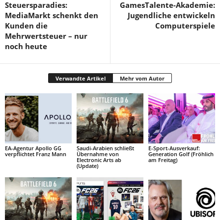
Steuersparadies:
GamesTalente-Akademie:
MediaMarkt schenkt den
Jugendliche entwickeln
Kunden die
Computerspiele
Mehrwertsteuer – nur
noch heute
Verwandte Artikel
Mehr vom Autor
EA-Agentur Apollo GG
Saudi-Arabien schließt
E-Sport-Ausverkauf:
verpflichtet Franz Mann
Übernahme von
Generation Golf (Fröhlich
Electronic Arts ab
am Freitag)
(Update)