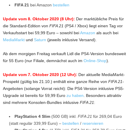
FIFA 21
bei Amazon
bestellen
Update vom 8. Oktober 2020 (8 Uhr):
Der marktübliche Preis für
die Standard-Edition von
FIFA 21
(PS4 / Xbox) liegt einen Tag vor
Verkaufsstart bei 59,99 Euro – sowohl bei
Amazon
als auch bei
MediaMarkt
und
Saturn
(jeweils inklusive Versand).
Ab dem morgigen Freitag verkauft Lidl die PS4-Version bundesweit
für 55 Euro (nur Filiale, demnächst auch im
Online-Shop
).
Update vom 7. Oktober 2020 (12 Uhr):
Der aktuelle MediaMarkt-
Prospekt (gültig bis 21.10.) enthält eine ganze Reihe von
FIFA 21
-
Angeboten (solange Vorrat reicht): Die PS4-Version inklusive PS5-
Upgrade ist bereits für 59,99 Euro
zu haben
. Besonders attraktiv
sind mehrere Konsolen-Bundles inklusive
FIFA 21
:
PlayStation 4 Slim
(500 GB) inkl.
FIFA 21
für 269,04 Euro
(statt regulär 339,99 Euro) –
bestellen
/
reservieren