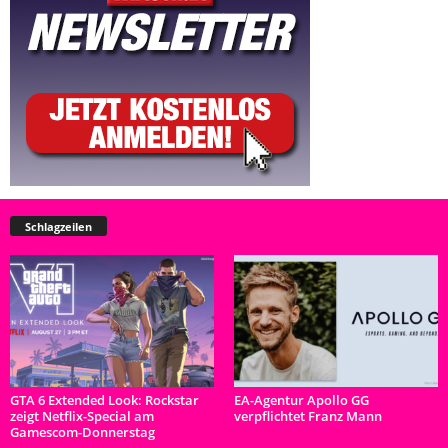
Schlagzeilen
GTA 6 Extended Look: Rockstar
EA-Agentur Apollo GG
zeigt Netflix-Special am
verpflichtet Franz Mann
Gamescom-Donnerstag