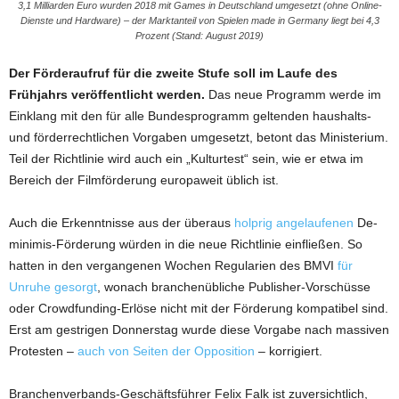
3,1 Milliarden Euro wurden 2018 mit Games in Deutschland umgesetzt (ohne Online-
Dienste und Hardware) – der Marktanteil von Spielen made in Germany liegt bei 4,3
Prozent (Stand: August 2019)
Der Förderaufruf für die zweite Stufe soll im Laufe des
Frühjahrs veröffentlicht werden.
Das neue Programm werde im
Einklang mit den für alle Bundesprogramm geltenden haushalts-
und förderrechtlichen Vorgaben umgesetzt, betont das Ministerium.
Teil der Richtlinie wird auch ein „Kulturtest“ sein, wie er etwa im
Bereich der Filmförderung europaweit üblich ist.
Auch die Erkenntnisse aus der überaus
holprig angelaufenen
De-
minimis-Förderung würden in die neue Richtlinie einfließen. So
hatten in den vergangenen Wochen Regularien des BMVI
für
Unruhe gesorgt
, wonach branchenübliche Publisher-Vorschüsse
oder Crowdfunding-Erlöse nicht mit der Förderung kompatibel sind.
Erst am gestrigen Donnerstag wurde diese Vorgabe nach massiven
Protesten –
auch von Seiten der Opposition
– korrigiert.
Branchenverbands-Geschäftsführer Felix Falk ist zuversichtlich,