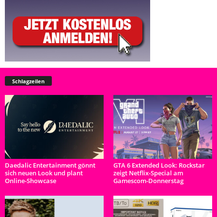
Schlagzeilen
Daedalic Entertainment gönnt
GTA 6 Extended Look: Rockstar
sich neuen Look und plant
zeigt Netflix-Special am
Online-Showcase
Gamescom-Donnerstag