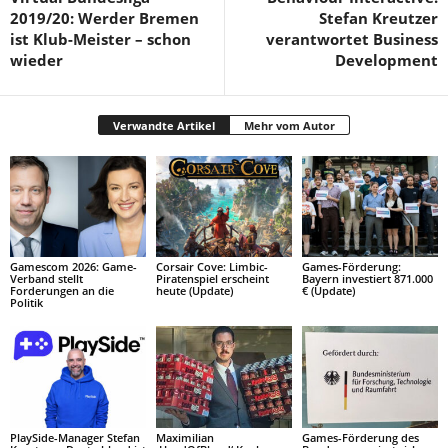
2019/20: Werder Bremen
Stefan Kreutzer
ist Klub-Meister – schon
verantwortet Business
wieder
Development
Verwandte Artikel
Mehr vom Autor
Gamescom 2026: Game-
Corsair Cove: Limbic-
Games-Förderung:
Verband stellt
Piratenspiel erscheint
Bayern investiert 871.000
Forderungen an die
heute (Update)
€ (Update)
Politik
PlaySide-Manager Stefan
Maximilian
Games-Förderung des