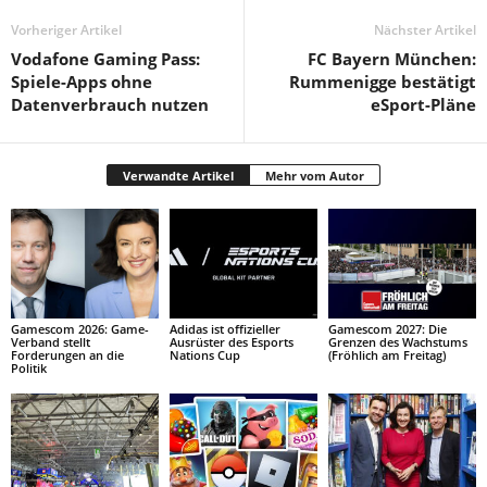
Vorheriger Artikel
Nächster Artikel
Vodafone Gaming Pass:
FC Bayern München:
Spiele-Apps ohne
Rummenigge bestätigt
Datenverbrauch nutzen
eSport-Pläne
Verwandte Artikel
Mehr vom Autor
Gamescom 2026: Game-
Adidas ist offizieller
Gamescom 2027: Die
Verband stellt
Ausrüster des Esports
Grenzen des Wachstums
Forderungen an die
Nations Cup
(Fröhlich am Freitag)
Politik