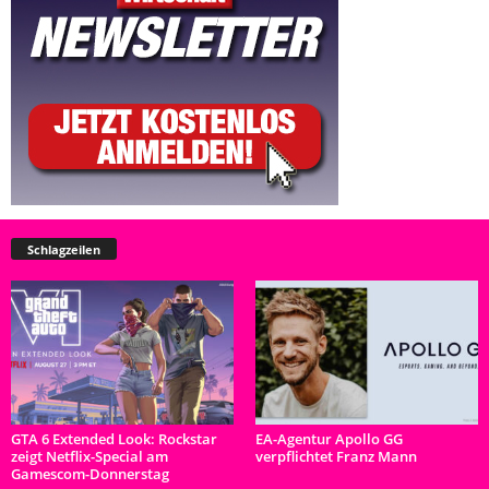
Schlagzeilen
GTA 6 Extended Look: Rockstar
EA-Agentur Apollo GG
zeigt Netflix-Special am
verpflichtet Franz Mann
Gamescom-Donnerstag