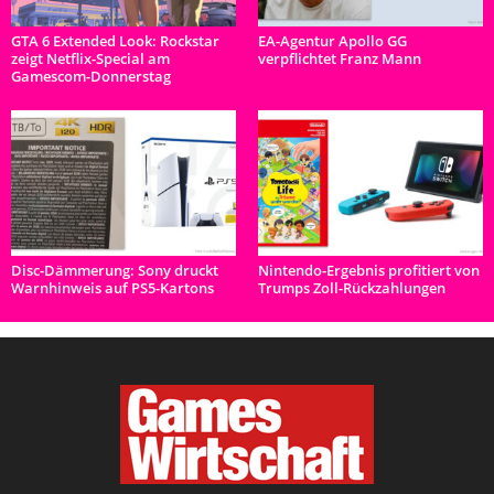
GTA 6 Extended Look: Rockstar
EA-Agentur Apollo GG
zeigt Netflix-Special am
verpflichtet Franz Mann
Gamescom-Donnerstag
Disc-Dämmerung: Sony druckt
Nintendo-Ergebnis profitiert von
Warnhinweis auf PS5-Kartons
Trumps Zoll-Rückzahlungen