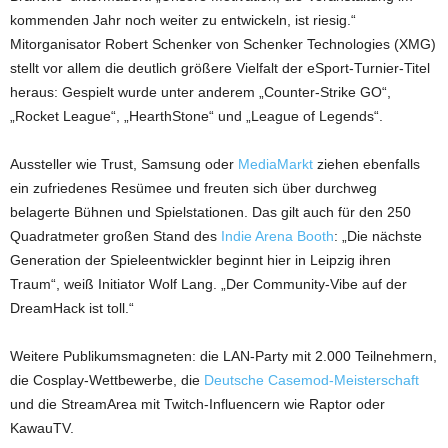
kommenden Jahr noch weiter zu entwickeln, ist riesig.“
Mitorganisator Robert Schenker von Schenker Technologies (XMG)
stellt vor allem die deutlich größere Vielfalt der eSport-Turnier-Titel
heraus: Gespielt wurde unter anderem „Counter-Strike GO“,
„Rocket League“, „HearthStone“ und „League of Legends“.
Aussteller wie Trust, Samsung oder
MediaMarkt
ziehen ebenfalls
ein zufriedenes Resümee und freuten sich über durchweg
belagerte Bühnen und Spielstationen. Das gilt auch für den 250
Quadratmeter großen Stand des
Indie Arena Booth
: „Die nächste
Generation der Spieleentwickler beginnt hier in Leipzig ihren
Traum“, weiß Initiator Wolf Lang. „Der Community-Vibe auf der
DreamHack ist toll.“
Weitere Publikumsmagneten: die LAN-Party mit 2.000 Teilnehmern,
die Cosplay-Wettbewerbe, die
Deutsche Casemod-Meisterschaft
und die StreamArea mit Twitch-Influencern wie Raptor oder
KawauTV.