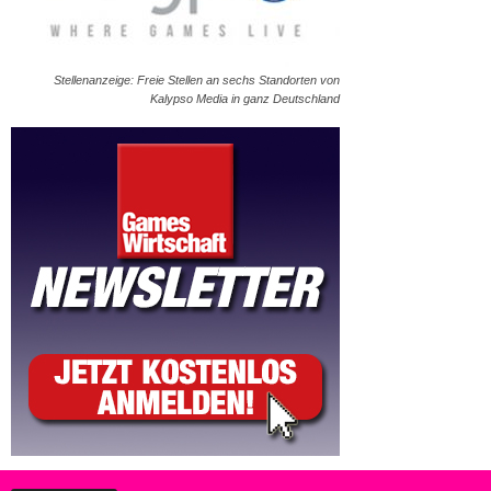
Stellenanzeige: Freie Stellen an sechs Standorten von
Kalypso Media in ganz Deutschland