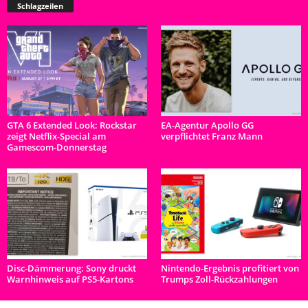
Schlagzeilen
GTA 6 Extended Look: Rockstar
EA-Agentur Apollo GG
zeigt Netflix-Special am
verpflichtet Franz Mann
Gamescom-Donnerstag
Disc-Dämmerung: Sony druckt
Nintendo-Ergebnis profitiert von
Warnhinweis auf PS5-Kartons
Trumps Zoll-Rückzahlungen