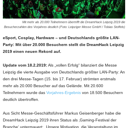
Mit mehr als 20.000 Teilnehmern übertrifft die DreamHack Leipzig 2019 die
Besucherzahlen des Vorjahres deutlich (Foto: Leipziger Messe GmbH / Tobias Stoffels)
eSport, Cosplay, Hardware – und Deutschlands größte LAN-
Party: Mit über 20.000 Besuchern stellt die DreamHack Leipzig
2019 einen neuen Rekord auf.
Update vom 18.2.2019:
Als „vollen Erfolg“ bilanziert die Messe
Leipzig die vierte Ausgabe von Deutschlands größter LAN-Party: An
den drei Messe-Tagen (15. bis 17. Februar) strömten erstmals
mehr als 20.000 Besucher auf das Gelände. Mit 20.600
Teilnehmern wurde das
Vorjahres-Ergebnis
von 18.500 Besuchern
deutlich übertroffen.
Aus Sicht Messe-Geschäftsführer Markus Geisenberger habe die
DreamHack Leipzig 2019 ihren Status als ‚Gaming-Festival der
Branche‘ untermauert: „Unsere Motivation, die Veranstaltung im